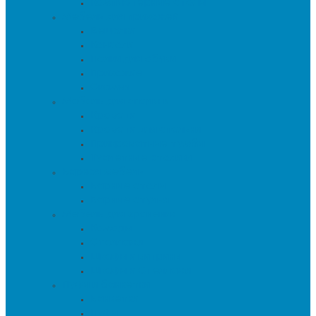
Компьютерные столы
Мебель для прихожей
Вешалки
Консоли
Полки для обуви
Прихожие
Скамьи
Мебель для спальни
Кровати
Кровати для спальни
Прикроватные тумбы
Туалетные столики
Барная мебель
Барные столы
Барные стулья
Мебель для хранения
Комоды
Стеллажи
Шкафы и витрины
Шкафы и Стеллажи
Пуфы и банкетки
Банкетки
Пуфы