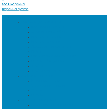
Моя корзина
Корзина пуста
Каталог товаров
Мебель для гостиной
Журнальные столы
Зеркальная мебель
Кресла и диваны
Кресла-качалки
Лежанки для животных
Пуфы
Сервировочные столики
Столы обеденные
Тумбы
Тумбы под телевизор
Мебель для кухни
Кухонные стулья
Обеденные столы
Столы
Стулья
Мебель для офиса
Компьютерные кресла