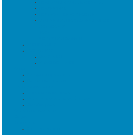
Подносы и вазы для фруктов
Подсвечники
Постеры, панно и картины
Статуэтки и настольный декор
Фоторамки
Часы
Шкатулки и копилки
Распродажа
Сантехника
Дозаторы
Кухонные мойки
О нас
Товары в проектах
Полезные статьи
Сотрудничество
Оптовым клиентам
Малому и среднему бизнесу
Дизайнерам
Оплата и доставка
Акции
Контакты
Адреса салонов
Реквизиты компании