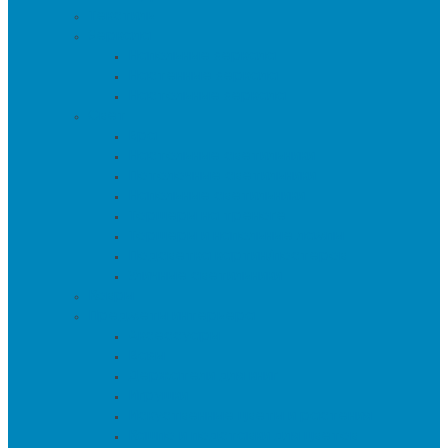
Текстиль
Зеркала
Напольные зеркала
Настенные зеркала
Настольные зеркала
Свет
Бра
Настольные светильники
Потолочные светильники
Напольные светильники
Торшеры на треноге
Торшеры и напольные лампы
Подсветка картин/постеров
Уличные светильники
Ковры
Предметы интерьера
Аксессуары
Вазы
Держатели для книг
Игрушки
Искуственные цветы и растения
Кашпо и подставки для цветов