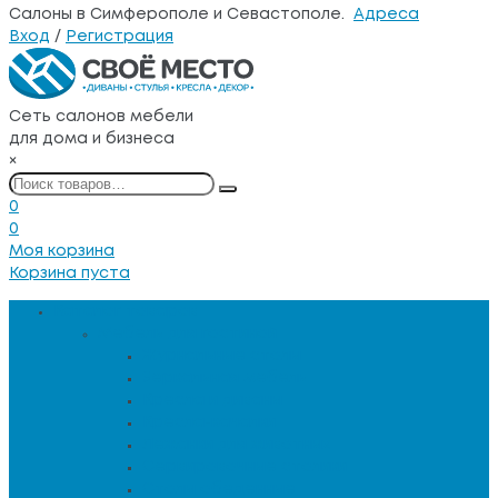
Салоны в Симферополе и Севастополе.
Адреса
Вход
/
Регистрация
Сеть салонов мебели
для дома и бизнеса
×
0
0
Моя корзина
Корзина пуста
Каталог товаров
Мебель для гостиной
Журнальные столы
Зеркальная мебель
Кресла и диваны
Кресла-качалки
Лежанки для животных
Сервировочные столики
Столы обеденные