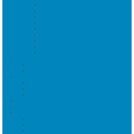
Искуственные цветы и растения
Кашпо и подставки для цветов
Подносы и вазы для фруктов
Подсвечники
Постеры, панно и картины
Статуэтки и настольный декор
Фоторамки
Часы
Шкатулки и копилки
О нас
Товары в проектах
Полезные статьи
Сотрудничество
Оптовым клиентам
Малому и среднему бизнесу
Дизайнерам
Оплата и доставка
Акции
Контакты
Адреса салонов
Реквизиты компании
Задать вопрос