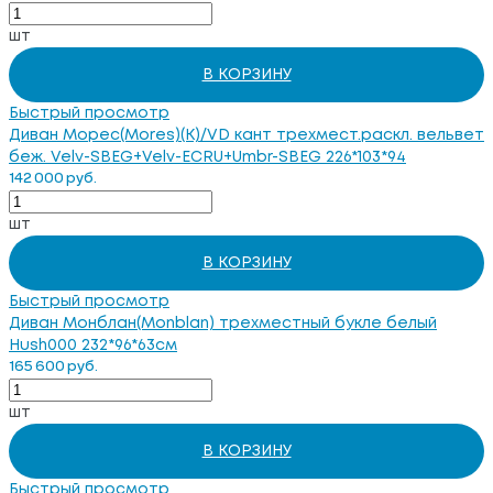
шт
В КОРЗИНУ
Быстрый просмотр
Диван Морес(Mores)(K)/VD кант трехмест.раскл. вельвет
беж. Velv-SBEG+Velv-ECRU+Umbr-SBEG 226*103*94
142 000 руб.
шт
В КОРЗИНУ
Быстрый просмотр
Диван Монблан(Monblan) трехместный букле белый
Hush000 232*96*63см
165 600 руб.
шт
В КОРЗИНУ
Быстрый просмотр