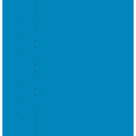
Тумбы
Тумбы под телевизор
Мебель для кухни
Столы
Стулья
Мебель для офиса
Компьютерные кресла
Компьютерные столы
Мебель для прихожей
Вешалки
Консоли
Полки для обуви
Прихожие
Мебель для спальни
Кровати
Прикроватные тумбы
Барная мебель
Барные столы
Барные стулья
Мебель для хранения
Комоды
Шкафы и Стеллажи