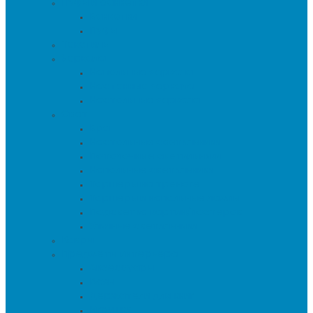
Пуфы и банкетки
Банкетки
Пуфы
Текстиль
Зеркала
Напольные зеркала
Настенные зеркала
Настольные зеркала
Свет
Бра
Настольные светильники
Потолочные светильники
Напольные светильники
Торшеры на треноге
Торшеры и напольные лампы
Подсветка картин/постеров
Уличные светильники
Ковры
Предметы интерьера
Аксессуары
Вазы
Держатели для книг
Игрушки