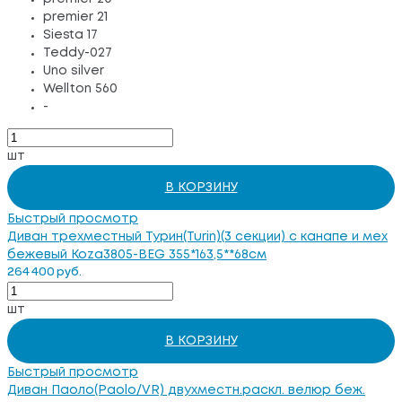
premier 21
Siesta 17
Teddy-027
Uno silver
Wellton 560
-
шт
В КОРЗИНУ
Быстрый просмотр
Диван трехместный Турин(Turin)(3 секции) с канапе и мех
бежевый Koza3805-BEG 355*163,5**68см
264 400 руб.
шт
В КОРЗИНУ
Быстрый просмотр
Диван Паоло(Paolo/VR) двухместн.раскл. велюр беж.