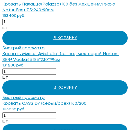
Кровать Палаццо(Palazzo) 180 без мех.шенилл экрю
Natur-Ecru 215*240*90см
153 400 руб.
шт
В КОРЗИНУ
Быстрый просмотр
Кровать Мишель(Michelle) без под.мех. серый Norton-
SER+Mocka43 183*230*99см
131 200 руб.
шт
В КОРЗИНУ
Быстрый просмотр
Кровать CASSIDY (серый/орех) 160/200
103 565 руб.
шт