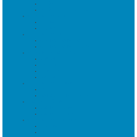
Тумбы
Тумбы под телевизор
Мебель для кухни
Столы
Стулья
Мебель для офиса
Компьютерные кресла
Компьютерные столы
Мебель для прихожей
Вешалки
Консоли
Полки для обуви
Прихожие
Мебель для спальни
Кровати
Прикроватные тумбы
Барная мебель
Барные столы
Барные стулья
Мебель для хранения
Комоды
Шкафы и Стеллажи