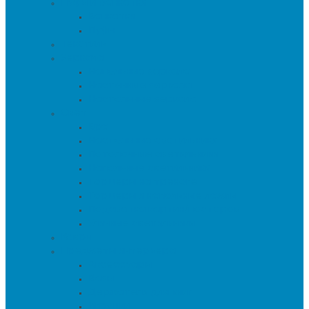
Пуфы и банкетки
Банкетки
Пуфы
Текстиль
Зеркала
Напольные зеркала
Настенные зеркала
Настольные зеркала
Свет
Бра
Настольные светильники
Потолочные светильники
Напольные светильники
Торшеры на треноге
Торшеры и напольные лампы
Подсветка картин/постеров
Уличные светильники
Ковры
Предметы интерьера
Аксессуары
Вазы
Держатели для книг
Игрушки