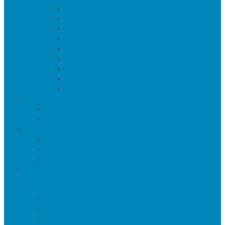
Искуственные цветы и растения
Кашпо и подставки для цветов
Подносы и вазы для фруктов
Подсвечники
Постеры, панно и картины
Статуэтки и настольный декор
Фоторамки
Часы
Шкатулки и копилки
О нас
Товары в проектах
Полезные статьи
Сотрудничество
Оптовым клиентам
Малому и среднему бизнесу
Дизайнерам
Оплата и доставка
Акции
Контакты
Адреса салонов
Реквизиты компании
Задать вопрос