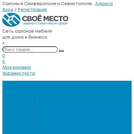
Салоны в Симферополе и Севастополе.
Адреса
Вход
/
Регистрация
Сеть салонов мебели
для дома и бизнеса
×
0
0
Моя корзина
Корзина пуста
Каталог товаров
Мебель для гостиной
Журнальные столы
Зеркальная мебель
Кресла и диваны
Кресла-качалки
Лежанки для животных
Сервировочные столики
Столы обеденные