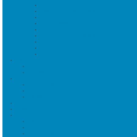
Искуственные цветы и растения
Кашпо и подставки для цветов
Подносы и вазы для фруктов
Подсвечники
Постеры, панно и картины
Статуэтки и настольный декор
Фоторамки
Часы
Шкатулки и копилки
О нас
Товары в проектах
Полезные статьи
Сотрудничество
Оптовым клиентам
Малому и среднему бизнесу
Дизайнерам
Оплата и доставка
Акции
Контакты
Адреса салонов
Реквизиты компании
Задать вопрос