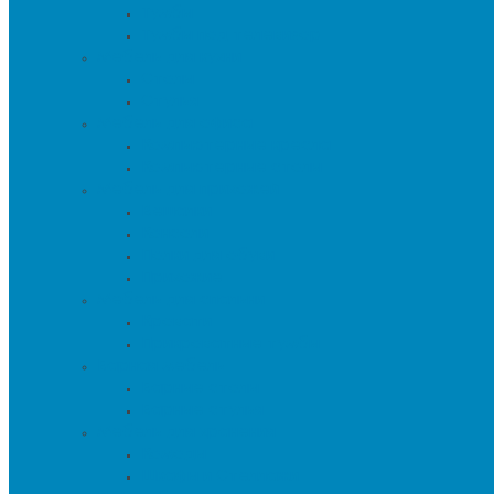
Тумбы
Тумбы под телевизор
Мебель для кухни
Столы
Стулья
Мебель для офиса
Компьютерные кресла
Компьютерные столы
Мебель для прихожей
Вешалки
Консоли
Полки для обуви
Прихожие
Мебель для спальни
Кровати
Прикроватные тумбы
Барная мебель
Барные столы
Барные стулья
Мебель для хранения
Комоды
Шкафы и Стеллажи