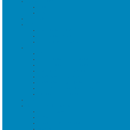
Пуфы и банкетки
Банкетки
Пуфы
Текстиль
Зеркала
Напольные зеркала
Настенные зеркала
Настольные зеркала
Свет
Бра
Настольные светильники
Потолочные светильники
Напольные светильники
Торшеры на треноге
Торшеры и напольные лампы
Подсветка картин/постеров
Уличные светильники
Ковры
Предметы интерьера
Аксессуары
Вазы
Держатели для книг
Игрушки