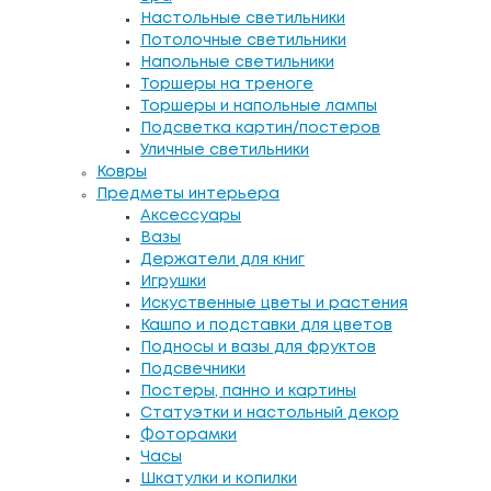
Настольные светильники
Потолочные светильники
Напольные светильники
Торшеры на треноге
Торшеры и напольные лампы
Подсветка картин/постеров
Уличные светильники
Ковры
Предметы интерьера
Аксессуары
Вазы
Держатели для книг
Игрушки
Искуственные цветы и растения
Кашпо и подставки для цветов
Подносы и вазы для фруктов
Подсвечники
Постеры, панно и картины
Статуэтки и настольный декор
Фоторамки
Часы
Шкатулки и копилки