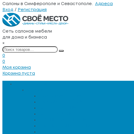
Салоны в Симферополе и Севастополе.
Адреса
Вход
/
Регистрация
Сеть салонов мебели
для дома и бизнеса
×
0
0
Моя корзина
Корзина пуста
Каталог товаров
Мебель для гостиной
Журнальные столы
Зеркальная мебель
Кресла и диваны
Кресла-качалки
Лежанки для животных
Сервировочные столики
Столы обеденные