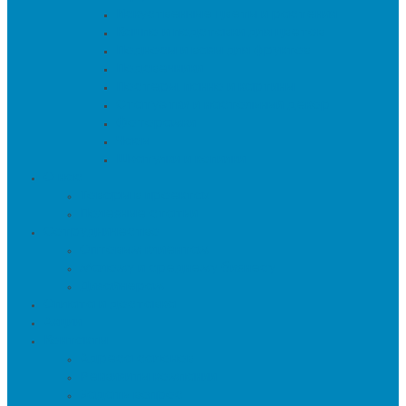
Искуственные цветы и растения
Кашпо и подставки для цветов
Подносы и вазы для фруктов
Подсвечники
Постеры, панно и картины
Статуэтки и настольный декор
Фоторамки
Часы
Шкатулки и копилки
О нас
Товары в проектах
Полезные статьи
Сотрудничество
Оптовым клиентам
Малому и среднему бизнесу
Дизайнерам
Оплата и доставка
Акции
Контакты
Адреса салонов
Реквизиты компании
Задать вопрос