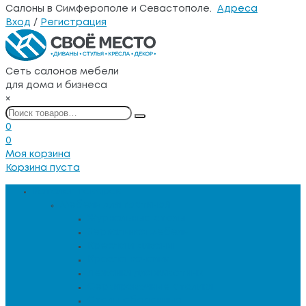
Салоны в Симферополе и Севастополе.
Адреса
Вход
/
Регистрация
Сеть салонов мебели
для дома и бизнеса
×
0
0
Моя корзина
Корзина пуста
Каталог товаров
Мебель для гостиной
Журнальные столы
Зеркальная мебель
Кресла и диваны
Кресла-качалки
Лежанки для животных
Сервировочные столики
Столы обеденные