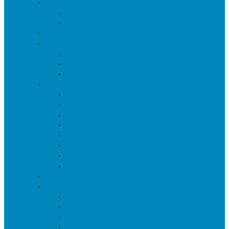
Пуфы и банкетки
Банкетки
Пуфы
Текстиль
Зеркала
Напольные зеркала
Настенные зеркала
Настольные зеркала
Свет
Бра
Настольные светильники
Потолочные светильники
Напольные светильники
Торшеры на треноге
Торшеры и напольные лампы
Подсветка картин/постеров
Уличные светильники
Ковры
Предметы интерьера
Аксессуары
Вазы
Держатели для книг
Игрушки