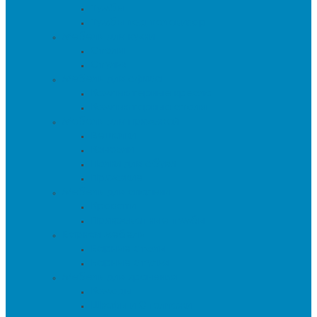
Тумбы
Тумбы под телевизор
Мебель для кухни
Столы
Стулья
Мебель для офиса
Компьютерные кресла
Компьютерные столы
Мебель для прихожей
Вешалки
Консоли
Полки для обуви
Прихожие
Мебель для спальни
Кровати
Прикроватные тумбы
Барная мебель
Барные столы
Барные стулья
Мебель для хранения
Комоды
Шкафы и Стеллажи