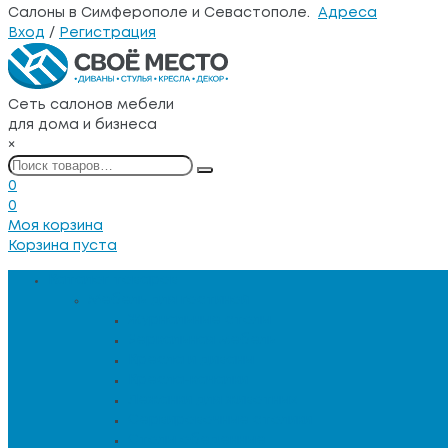
Салоны в Симферополе и Севастополе.
Адреса
Вход
/
Регистрация
Сеть салонов мебели
для дома и бизнеса
×
0
0
Моя корзина
Корзина пуста
Каталог товаров
Мебель для гостиной
Журнальные столы
Зеркальная мебель
Кресла и диваны
Кресла-качалки
Лежанки для животных
Сервировочные столики
Столы обеденные