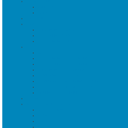
Пуфы и банкетки
Банкетки
Пуфы
Текстиль
Зеркала
Напольные зеркала
Настенные зеркала
Настольные зеркала
Свет
Бра
Настольные светильники
Потолочные светильники
Напольные светильники
Торшеры на треноге
Торшеры и напольные лампы
Подсветка картин/постеров
Уличные светильники
Ковры
Предметы интерьера
Аксессуары
Вазы
Держатели для книг
Игрушки