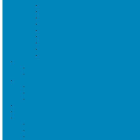
Искуственные цветы и растения
Кашпо и подставки для цветов
Подносы и вазы для фруктов
Подсвечники
Постеры, панно и картины
Статуэтки и настольный декор
Фоторамки
Часы
Шкатулки и копилки
О нас
Товары в проектах
Полезные статьи
Сотрудничество
Оптовым клиентам
Малому и среднему бизнесу
Дизайнерам
Оплата и доставка
Акции
Контакты
Адреса салонов
Реквизиты компании
Задать вопрос