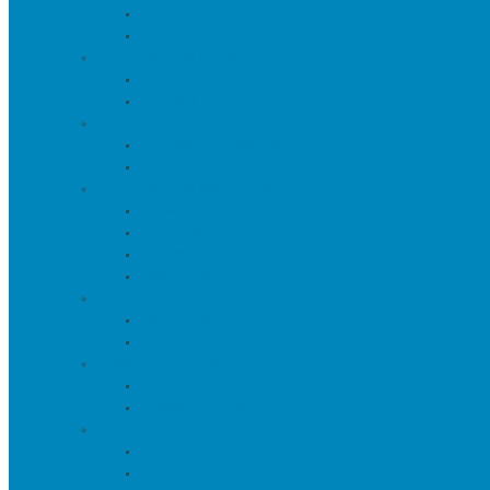
Тумбы
Тумбы под телевизор
Мебель для кухни
Столы
Стулья
Мебель для офиса
Компьютерные кресла
Компьютерные столы
Мебель для прихожей
Вешалки
Консоли
Полки для обуви
Прихожие
Мебель для спальни
Кровати
Прикроватные тумбы
Барная мебель
Барные столы
Барные стулья
Мебель для хранения
Комоды
Шкафы и Стеллажи