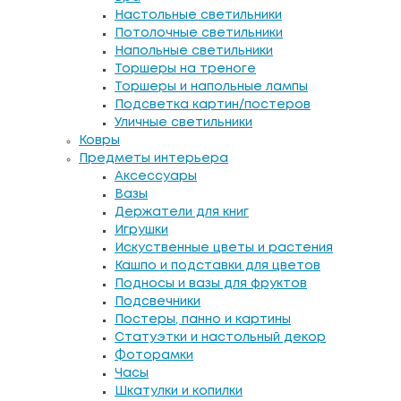
Настольные светильники
Потолочные светильники
Напольные светильники
Торшеры на треноге
Торшеры и напольные лампы
Подсветка картин/постеров
Уличные светильники
Ковры
Предметы интерьера
Аксессуары
Вазы
Держатели для книг
Игрушки
Искуственные цветы и растения
Кашпо и подставки для цветов
Подносы и вазы для фруктов
Подсвечники
Постеры, панно и картины
Статуэтки и настольный декор
Фоторамки
Часы
Шкатулки и копилки