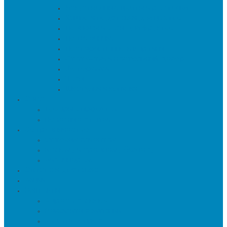
Искуственные цветы и растения
Кашпо и подставки для цветов
Подносы и вазы для фруктов
Подсвечники
Постеры, панно и картины
Статуэтки и настольный декор
Фоторамки
Часы
Шкатулки и копилки
О нас
Товары в проектах
Полезные статьи
Сотрудничество
Оптовым клиентам
Малому и среднему бизнесу
Дизайнерам
Оплата и доставка
Акции
Контакты
Адреса салонов
Реквизиты компании
Задать вопрос