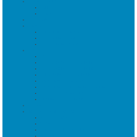
Пуфы и банкетки
Банкетки
Пуфы
Текстиль
Зеркала
Напольные зеркала
Настенные зеркала
Настольные зеркала
Свет
Бра
Настольные светильники
Потолочные светильники
Напольные светильники
Торшеры на треноге
Торшеры и напольные лампы
Подсветка картин/постеров
Уличные светильники
Ковры
Предметы интерьера
Аксессуары
Вазы
Держатели для книг
Игрушки