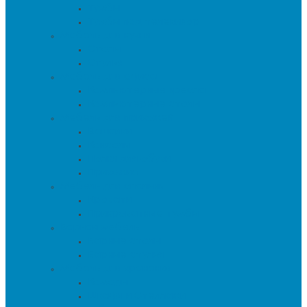
Тумбы
Тумбы под телевизор
Мебель для кухни
Столы
Стулья
Мебель для офиса
Компьютерные кресла
Компьютерные столы
Мебель для прихожей
Вешалки
Консоли
Полки для обуви
Прихожие
Мебель для спальни
Кровати
Прикроватные тумбы
Барная мебель
Барные столы
Барные стулья
Мебель для хранения
Комоды
Шкафы и Стеллажи