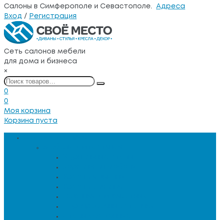
Салоны в Симферополе и Севастополе.
Адреса
Вход
/
Регистрация
Сеть салонов мебели
для дома и бизнеса
×
0
0
Моя корзина
Корзина пуста
Каталог товаров
Мебель для гостиной
Журнальные столы
Зеркальная мебель
Кресла и диваны
Кресла-качалки
Лежанки для животных
Сервировочные столики
Столы обеденные