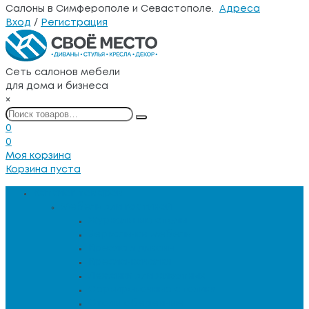
Салоны в Симферополе и Севастополе.
Адреса
Вход
/
Регистрация
Сеть салонов мебели
для дома и бизнеса
×
0
0
Моя корзина
Корзина пуста
Каталог товаров
Мебель для гостиной
Журнальные столы
Зеркальная мебель
Кресла и диваны
Кресла-качалки
Лежанки для животных
Сервировочные столики
Столы обеденные