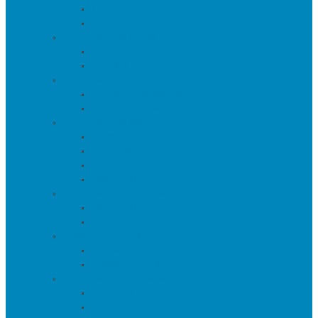
Тумбы
Тумбы под телевизор
Мебель для кухни
Столы
Стулья
Мебель для офиса
Компьютерные кресла
Компьютерные столы
Мебель для прихожей
Вешалки
Консоли
Полки для обуви
Прихожие
Мебель для спальни
Кровати
Прикроватные тумбы
Барная мебель
Барные столы
Барные стулья
Мебель для хранения
Комоды
Шкафы и Стеллажи