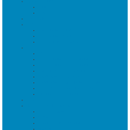
Пуфы и банкетки
Банкетки
Пуфы
Текстиль
Зеркала
Напольные зеркала
Настенные зеркала
Настольные зеркала
Свет
Бра
Настольные светильники
Потолочные светильники
Напольные светильники
Торшеры на треноге
Торшеры и напольные лампы
Подсветка картин/постеров
Уличные светильники
Ковры
Предметы интерьера
Аксессуары
Вазы
Держатели для книг
Игрушки