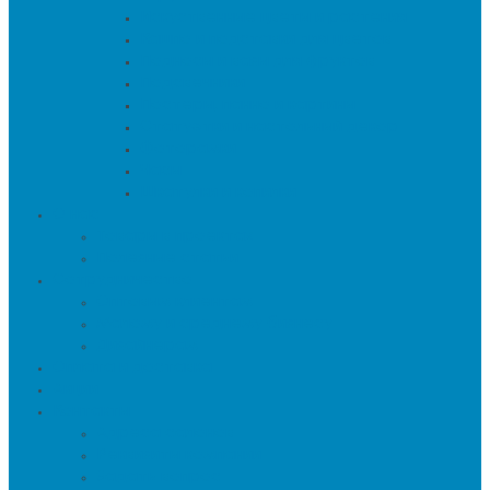
Искуственные цветы и растения
Кашпо и подставки для цветов
Подносы и вазы для фруктов
Подсвечники
Постеры, панно и картины
Статуэтки и настольный декор
Фоторамки
Часы
Шкатулки и копилки
О нас
Товары в проектах
Полезные статьи
Сотрудничество
Оптовым клиентам
Малому и среднему бизнесу
Дизайнерам
Оплата и доставка
Акции
Контакты
Адреса салонов
Реквизиты компании
Задать вопрос