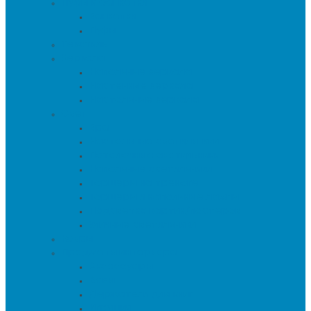
Пуфы и банкетки
Банкетки
Пуфы
Текстиль
Зеркала
Напольные зеркала
Настенные зеркала
Настольные зеркала
Свет
Бра
Настольные светильники
Потолочные светильники
Напольные светильники
Торшеры на треноге
Торшеры и напольные лампы
Подсветка картин/постеров
Уличные светильники
Ковры
Предметы интерьера
Аксессуары
Вазы
Держатели для книг
Игрушки