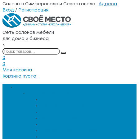
Салоны в Симферополе и Севастополе.
Адреса
Вход
/
Регистрация
Сеть салонов мебели
для дома и бизнеса
×
0
0
Моя корзина
Корзина пуста
Каталог товаров
Мебель для гостиной
Журнальные столы
Зеркальная мебель
Кресла и диваны
Кресла-качалки
Лежанки для животных
Сервировочные столики
Столы обеденные