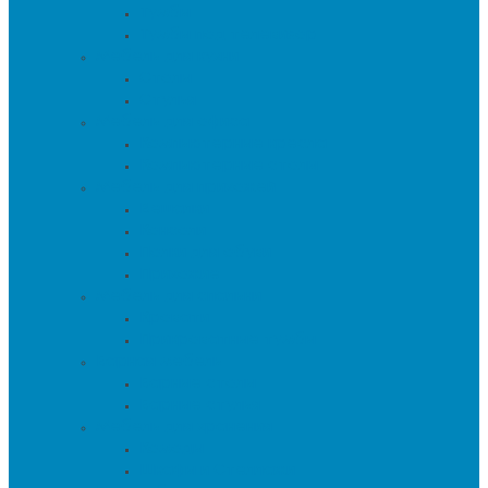
Тумбы
Тумбы под телевизор
Мебель для кухни
Столы
Стулья
Мебель для офиса
Компьютерные кресла
Компьютерные столы
Мебель для прихожей
Вешалки
Консоли
Полки для обуви
Прихожие
Мебель для спальни
Кровати
Прикроватные тумбы
Барная мебель
Барные столы
Барные стулья
Мебель для хранения
Комоды
Шкафы и Стеллажи