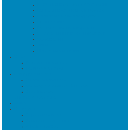
Искуственные цветы и растения
Кашпо и подставки для цветов
Подносы и вазы для фруктов
Подсвечники
Постеры, панно и картины
Статуэтки и настольный декор
Фоторамки
Часы
Шкатулки и копилки
О нас
Товары в проектах
Полезные статьи
Сотрудничество
Оптовым клиентам
Малому и среднему бизнесу
Дизайнерам
Оплата и доставка
Акции
Контакты
Адреса салонов
Реквизиты компании
Задать вопрос