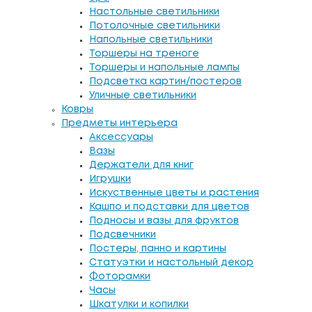
Настольные светильники
Потолочные светильники
Напольные светильники
Торшеры на треноге
Торшеры и напольные лампы
Подсветка картин/постеров
Уличные светильники
Ковры
Предметы интерьера
Аксессуары
Вазы
Держатели для книг
Игрушки
Искуственные цветы и растения
Кашпо и подставки для цветов
Подносы и вазы для фруктов
Подсвечники
Постеры, панно и картины
Статуэтки и настольный декор
Фоторамки
Часы
Шкатулки и копилки