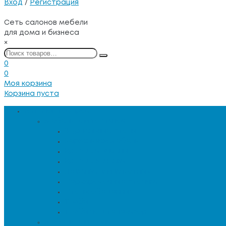
Вход
/
Регистрация
Сеть салонов мебели
для дома и бизнеса
×
0
0
Моя корзина
Корзина пуста
Каталог товаров
Мебель для гостиной
Журнальные столы
Зеркальная мебель
Кресла и диваны
Кресла-качалки
Лежанки для животных
Сервировочные столики
Столы обеденные
Тумбы
Тумбы под телевизор
Мебель для кухни