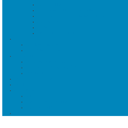
Подсвечники
Постеры, панно и картины
Статуэтки и настольный декор
Фоторамки
Часы
Шкатулки и копилки
О нас
Товары в проектах
Полезные статьи
Сотрудничество
Оптовым клиентам
Малому и среднему бизнесу
Дизайнерам
Оплата и доставка
Акции
Контакты
Адреса салонов
Реквизиты компании
Задать вопрос
Еще