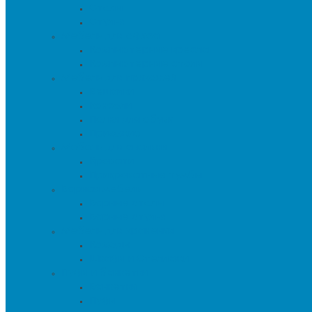
Столы
Стулья
Мебель для офиса
Компьютерные кресла
Компьютерные столы
Мебель для прихожей
Вешалки
Консоли
Полки для обуви
Прихожие
Мебель для спальни
Кровати
Прикроватные тумбы
Барная мебель
Барные столы
Барные стулья
Мебель для хранения
Комоды
Шкафы и Стеллажи
Пуфы и банкетки
Банкетки
Пуфы