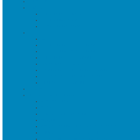
Текстиль
Зеркала
Напольные зеркала
Настенные зеркала
Настольные зеркала
Свет
Бра
Настольные светильники
Потолочные светильники
Напольные светильники
Торшеры на треноге
Торшеры и напольные лампы
Подсветка картин/постеров
Уличные светильники
Ковры
Предметы интерьера
Аксессуары
Вазы
Держатели для книг
Игрушки
Искуственные цветы и растения
Кашпо и подставки для цветов
Подносы и вазы для фруктов