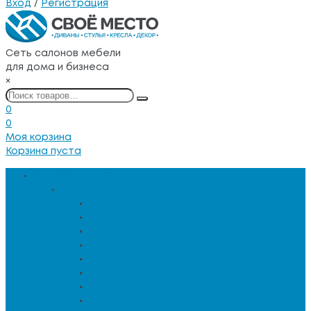
Вход
/
Регистрация
Сеть салонов мебели
для дома и бизнеса
×
0
0
Моя корзина
Корзина пуста
Каталог товаров
Мебель для гостиной
Журнальные столы
Зеркальная мебель
Кресла и диваны
Кресла-качалки
Лежанки для животных
Сервировочные столики
Столы обеденные
Тумбы