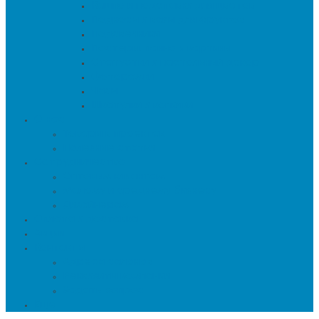
Кашпо и подставки для цветов
Подносы и вазы для фруктов
Подсвечники
Постеры, панно и картины
Статуэтки и настольный декор
Фоторамки
Часы
Шкатулки и копилки
О нас
Товары в проектах
Полезные статьи
Сотрудничество
Оптовым клиентам
Малому и среднему бизнесу
Дизайнерам
Оплата и доставка
Акции
Контакты
Адреса салонов
Реквизиты компании
Задать вопрос
Еще