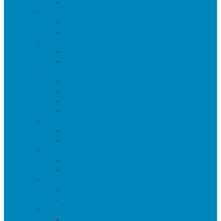
Тумбы под телевизор
Мебель для кухни
Столы
Стулья
Мебель для офиса
Компьютерные кресла
Компьютерные столы
Мебель для прихожей
Вешалки
Консоли
Полки для обуви
Прихожие
Мебель для спальни
Кровати
Прикроватные тумбы
Барная мебель
Барные столы
Барные стулья
Мебель для хранения
Комоды
Шкафы и Стеллажи
Пуфы и банкетки
Банкетки