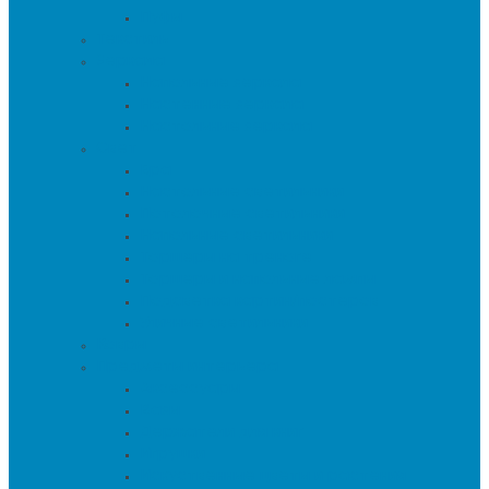
Пуфы
Текстиль
Зеркала
Напольные зеркала
Настенные зеркала
Настольные зеркала
Свет
Бра
Настольные светильники
Потолочные светильники
Напольные светильники
Торшеры на треноге
Торшеры и напольные лампы
Подсветка картин/постеров
Уличные светильники
Ковры
Предметы интерьера
Аксессуары
Вазы
Держатели для книг
Игрушки
Искуственные цветы и растения