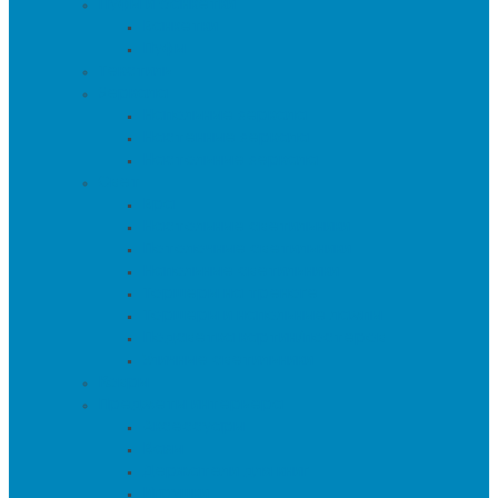
Пуфы и банкетки
Банкетки
Пуфы
Текстиль
Зеркала
Напольные зеркала
Настенные зеркала
Настольные зеркала
Свет
Бра
Настольные светильники
Потолочные светильники
Напольные светильники
Торшеры на треноге
Торшеры и напольные лампы
Подсветка картин/постеров
Уличные светильники
Ковры
Предметы интерьера
Аксессуары
Вазы
Держатели для книг
Игрушки