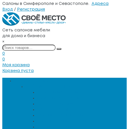
Салоны в Симферополе и Севастополе.
Адреса
Вход
/
Регистрация
Сеть салонов мебели
для дома и бизнеса
×
0
0
Моя корзина
Корзина пуста
Каталог товаров
Мебель для гостиной
Журнальные столы
Зеркальная мебель
Кресла и диваны
Кресла-качалки
Лежанки для животных
Сервировочные столики
Столы обеденные