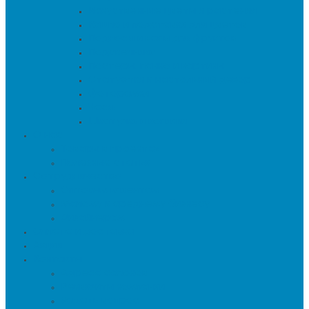
Искуственные цветы и растения
Кашпо и подставки для цветов
Подносы и вазы для фруктов
Подсвечники
Постеры, панно и картины
Статуэтки и настольный декор
Фоторамки
Часы
Шкатулки и копилки
О нас
Товары в проектах
Полезные статьи
Сотрудничество
Оптовым клиентам
Малому и среднему бизнесу
Дизайнерам
Оплата и доставка
Акции
Контакты
Адреса салонов
Реквизиты компании
Задать вопрос