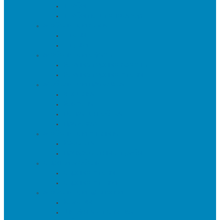
Тумбы
Тумбы под телевизор
Мебель для кухни
Столы
Стулья
Мебель для офиса
Компьютерные кресла
Компьютерные столы
Мебель для прихожей
Вешалки
Консоли
Полки для обуви
Прихожие
Мебель для спальни
Кровати
Прикроватные тумбы
Барная мебель
Барные столы
Барные стулья
Мебель для хранения
Комоды
Шкафы и Стеллажи