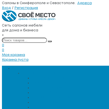
Салоны в Симферополе и Севастополе.
Адреса
Вход
/
Регистрация
Сеть салонов мебели
для дома и бизнеса
×
0
0
Моя корзина
Корзина пуста
Каталог товаров
Мебель для гостиной
Журнальные столы
Зеркальная мебель
Кресла и диваны
Кресла-качалки
Лежанки для животных
Сервировочные столики
Столы обеденные