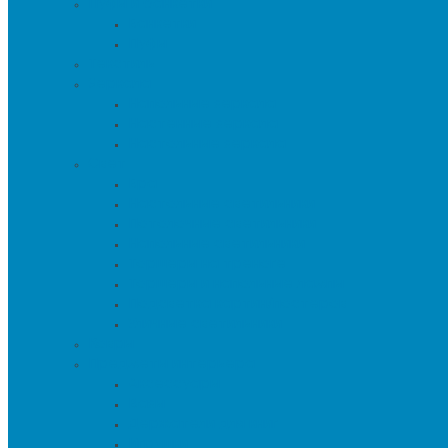
Пуфы и банкетки
Банкетки
Пуфы
Текстиль
Зеркала
Напольные зеркала
Настенные зеркала
Настольные зеркала
Свет
Бра
Настольные светильники
Потолочные светильники
Напольные светильники
Торшеры на треноге
Торшеры и напольные лампы
Подсветка картин/постеров
Уличные светильники
Ковры
Предметы интерьера
Аксессуары
Вазы
Держатели для книг
Игрушки