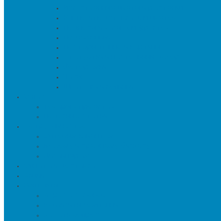
Искуственные цветы и растения
Кашпо и подставки для цветов
Подносы и вазы для фруктов
Подсвечники
Постеры, панно и картины
Статуэтки и настольный декор
Фоторамки
Часы
Шкатулки и копилки
О нас
Товары в проектах
Полезные статьи
Сотрудничество
Оптовым клиентам
Малому и среднему бизнесу
Дизайнерам
Оплата и доставка
Акции
Контакты
Адреса салонов
Реквизиты компании
Задать вопрос