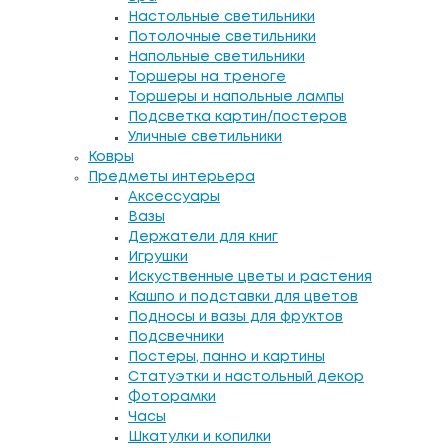
Настольные светильники
Потолочные светильники
Напольные светильники
Торшеры на треноге
Торшеры и напольные лампы
Подсветка картин/постеров
Уличные светильники
Ковры
Предметы интерьера
Аксессуары
Вазы
Держатели для книг
Игрушки
Искуственные цветы и растения
Кашпо и подставки для цветов
Подносы и вазы для фруктов
Подсвечники
Постеры, панно и картины
Статуэтки и настольный декор
Фоторамки
Часы
Шкатулки и копилки