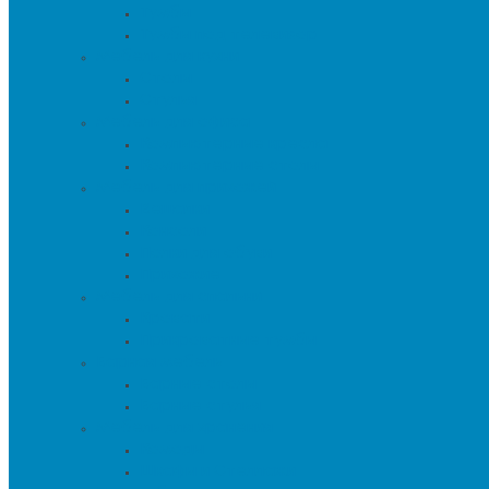
Тумбы
Тумбы под телевизор
Мебель для кухни
Столы
Стулья
Мебель для офиса
Компьютерные кресла
Компьютерные столы
Мебель для прихожей
Вешалки
Консоли
Полки для обуви
Прихожие
Мебель для спальни
Кровати
Прикроватные тумбы
Барная мебель
Барные столы
Барные стулья
Мебель для хранения
Комоды
Шкафы и Стеллажи