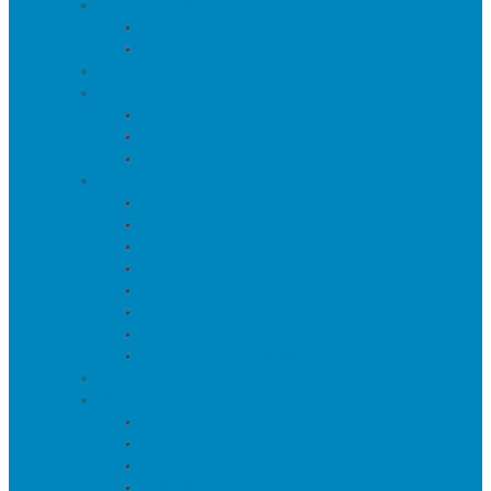
Пуфы и банкетки
Банкетки
Пуфы
Текстиль
Зеркала
Напольные зеркала
Настенные зеркала
Настольные зеркала
Свет
Бра
Настольные светильники
Потолочные светильники
Напольные светильники
Торшеры на треноге
Торшеры и напольные лампы
Подсветка картин/постеров
Уличные светильники
Ковры
Предметы интерьера
Аксессуары
Вазы
Держатели для книг
Игрушки