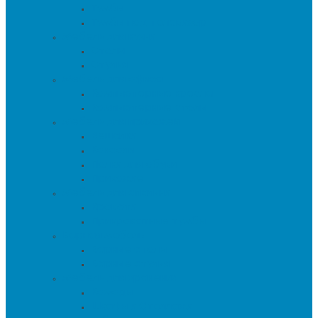
Тумбы
Тумбы под телевизор
Мебель для кухни
Столы
Стулья
Мебель для офиса
Компьютерные кресла
Компьютерные столы
Мебель для прихожей
Вешалки
Консоли
Полки для обуви
Прихожие
Мебель для спальни
Кровати
Прикроватные тумбы
Барная мебель
Барные столы
Барные стулья
Мебель для хранения
Комоды
Шкафы и Стеллажи