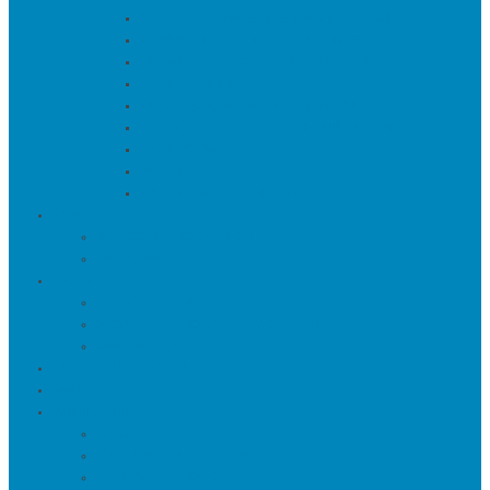
Искуственные цветы и растения
Кашпо и подставки для цветов
Подносы и вазы для фруктов
Подсвечники
Постеры, панно и картины
Статуэтки и настольный декор
Фоторамки
Часы
Шкатулки и копилки
О нас
Товары в проектах
Полезные статьи
Сотрудничество
Оптовым клиентам
Малому и среднему бизнесу
Дизайнерам
Оплата и доставка
Акции
Контакты
Адреса салонов
Реквизиты компании
Задать вопрос