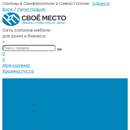
Салоны в Симферополе и Севастополе.
Адреса
Вход
/
Регистрация
Сеть салонов мебели
для дома и бизнеса
×
0
0
Моя корзина
Корзина пуста
Каталог товаров
Мебель для гостиной
Журнальные столы
Зеркальная мебель
Кресла и диваны
Кресла-качалки
Лежанки для животных
Сервировочные столики
Столы обеденные