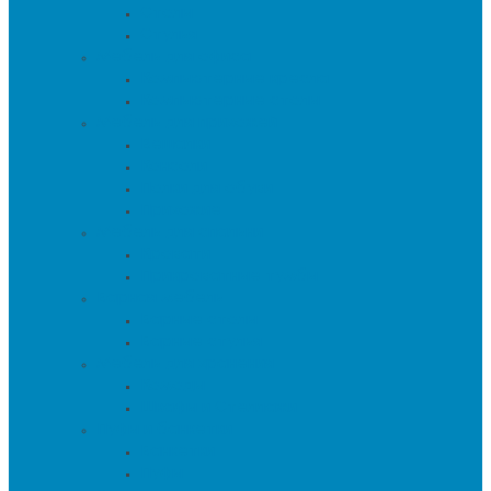
Столы
Стулья
Мебель для офиса
Компьютерные кресла
Компьютерные столы
Мебель для прихожей
Вешалки
Консоли
Полки для обуви
Прихожие
Мебель для спальни
Кровати
Прикроватные тумбы
Барная мебель
Барные столы
Барные стулья
Мебель для хранения
Комоды
Шкафы и Стеллажи
Пуфы и банкетки
Банкетки
Пуфы