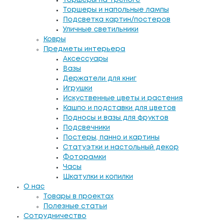
Торшеры на треноге
Торшеры и напольные лампы
Подсветка картин/постеров
Уличные светильники
Ковры
Предметы интерьера
Аксессуары
Вазы
Держатели для книг
Игрушки
Искуственные цветы и растения
Кашпо и подставки для цветов
Подносы и вазы для фруктов
Подсвечники
Постеры, панно и картины
Статуэтки и настольный декор
Фоторамки
Часы
Шкатулки и копилки
О нас
Товары в проектах
Полезные статьи
Сотрудничество