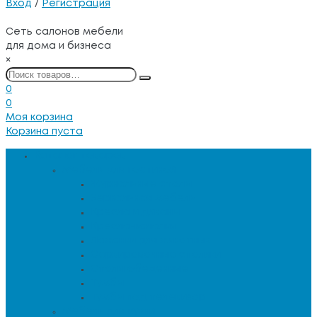
Вход
/
Регистрация
Сеть салонов мебели
для дома и бизнеса
×
0
0
Моя корзина
Корзина пуста
Каталог товаров
Мебель для гостиной
Журнальные столы
Зеркальная мебель
Кресла и диваны
Кресла-качалки
Лежанки для животных
Сервировочные столики
Столы обеденные
Тумбы
Тумбы под телевизор
Мебель для кухни