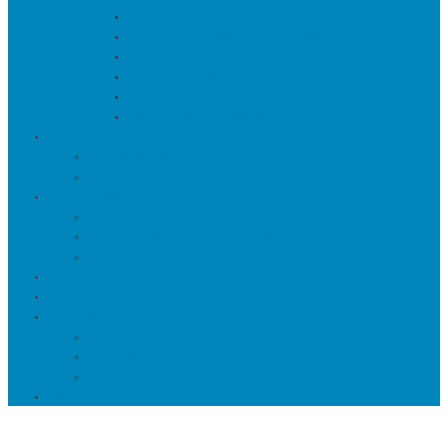
Подсвечники
Постеры, панно и картины
Статуэтки и настольный декор
Фоторамки
Часы
Шкатулки и копилки
О нас
Товары в проектах
Полезные статьи
Сотрудничество
Оптовым клиентам
Малому и среднему бизнесу
Дизайнерам
Оплата и доставка
Акции
Контакты
Адреса салонов
Реквизиты компании
Задать вопрос
Еще