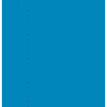
Текстиль
Зеркала
Напольные зеркала
Настенные зеркала
Настольные зеркала
Свет
Бра
Настольные светильники
Потолочные светильники
Напольные светильники
Торшеры на треноге
Торшеры и напольные лампы
Подсветка картин/постеров
Уличные светильники
Ковры
Предметы интерьера
Аксессуары
Вазы
Держатели для книг
Игрушки
Искуственные цветы и растения
Кашпо и подставки для цветов
Подносы и вазы для фруктов