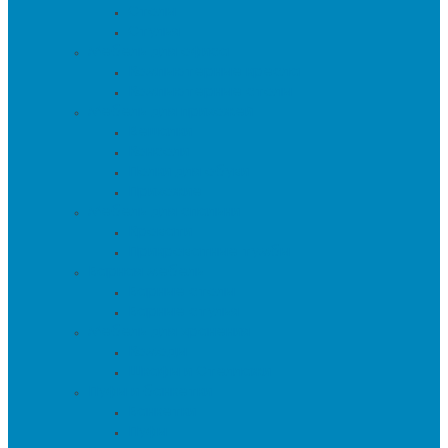
Столы
Стулья
Мебель для офиса
Компьютерные кресла
Компьютерные столы
Мебель для прихожей
Вешалки
Консоли
Полки для обуви
Прихожие
Мебель для спальни
Кровати
Прикроватные тумбы
Барная мебель
Барные столы
Барные стулья
Мебель для хранения
Комоды
Шкафы и Стеллажи
Пуфы и банкетки
Банкетки
Пуфы