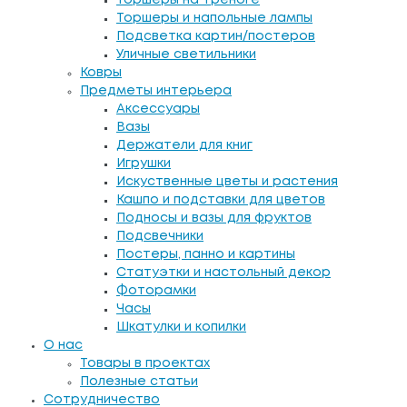
Торшеры на треноге
Торшеры и напольные лампы
Подсветка картин/постеров
Уличные светильники
Ковры
Предметы интерьера
Аксессуары
Вазы
Держатели для книг
Игрушки
Искуственные цветы и растения
Кашпо и подставки для цветов
Подносы и вазы для фруктов
Подсвечники
Постеры, панно и картины
Статуэтки и настольный декор
Фоторамки
Часы
Шкатулки и копилки
О нас
Товары в проектах
Полезные статьи
Сотрудничество