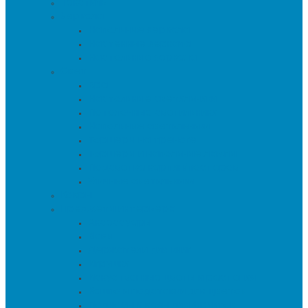
Текстиль
Зеркала
Напольные зеркала
Настенные зеркала
Настольные зеркала
Свет
Бра
Настольные светильники
Потолочные светильники
Напольные светильники
Торшеры на треноге
Торшеры и напольные лампы
Подсветка картин/постеров
Уличные светильники
Ковры
Предметы интерьера
Аксессуары
Вазы
Держатели для книг
Игрушки
Искуственные цветы и растения
Кашпо и подставки для цветов
Подносы и вазы для фруктов