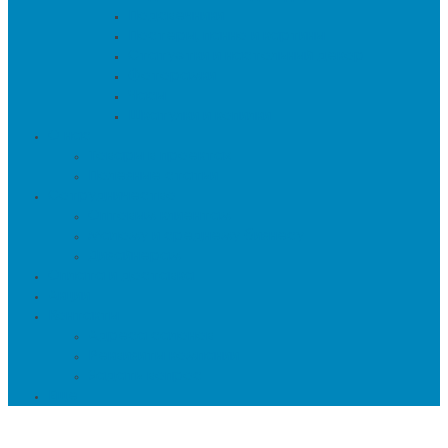
Подсвечники
Постеры, панно и картины
Статуэтки и настольный декор
Фоторамки
Часы
Шкатулки и копилки
О нас
Товары в проектах
Полезные статьи
Сотрудничество
Оптовым клиентам
Малому и среднему бизнесу
Дизайнерам
Оплата и доставка
Акции
Контакты
Адреса салонов
Реквизиты компании
Задать вопрос
Еще