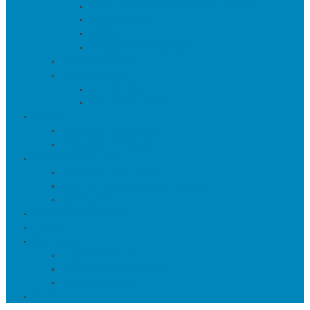
Статуэтки и настольный декор
Фоторамки
Часы
Шкатулки и копилки
Распродажа
Сантехника
Дозаторы
Кухонные мойки
О нас
Товары в проектах
Полезные статьи
Сотрудничество
Оптовым клиентам
Малому и среднему бизнесу
Дизайнерам
Оплата и доставка
Акции
Контакты
Адреса салонов
Реквизиты компании
Задать вопрос
Еще