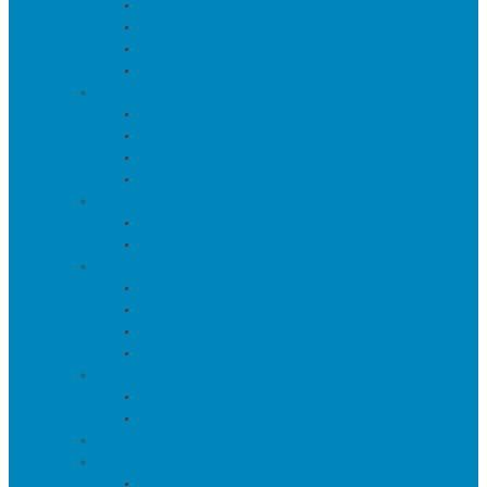
Консоли
Полки для обуви
Прихожие
Скамьи
Мебель для спальни
Кровати
Кровати для спальни
Прикроватные тумбы
Туалетные столики
Барная мебель
Барные столы
Барные стулья
Мебель для хранения
Комоды
Стеллажи
Шкафы и витрины
Шкафы и Стеллажи
Пуфы и банкетки
Банкетки
Пуфы
Текстиль
Зеркала
Напольные зеркала