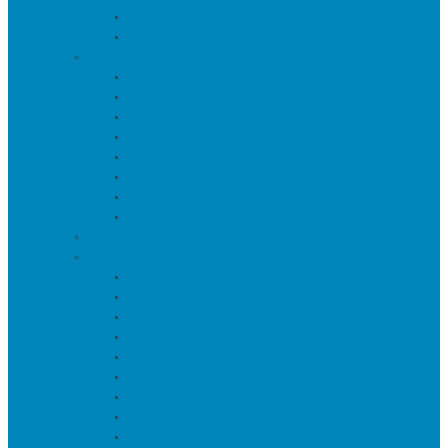
Настенные зеркала
Настольные зеркала
Свет
Бра
Настольные светильники
Потолочные светильники
Напольные светильники
Торшеры на треноге
Торшеры и напольные лампы
Подсветка картин/постеров
Уличные светильники
Ковры
Предметы интерьера
Аксессуары
Вазы
Держатели для книг
Игрушки
Искуственные цветы и растения
Кашпо и подставки для цветов
Подносы и вазы для фруктов
Подсвечники
Постеры, панно и картины