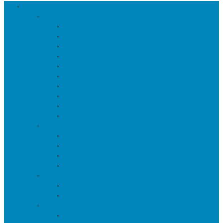
Каталог товаров
Мебель для гостиной
Журнальные столы
Зеркальная мебель
Кресла и диваны
Кресла-качалки
Лежанки для животных
Пуфы
Сервировочные столики
Столы обеденные
Тумбы
Тумбы под телевизор
Мебель для кухни
Кухонные стулья
Обеденные столы
Столы
Стулья
Мебель для офиса
Компьютерные кресла
Компьютерные столы
Мебель для прихожей
Вешалки