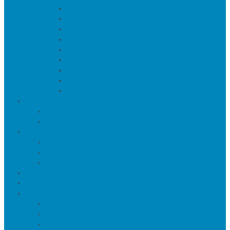
Искуственные цветы и растения
Кашпо и подставки для цветов
Подносы и вазы для фруктов
Подсвечники
Постеры, панно и картины
Статуэтки и настольный декор
Фоторамки
Часы
Шкатулки и копилки
О нас
Товары в проектах
Полезные статьи
Сотрудничество
Оптовым клиентам
Малому и среднему бизнесу
Дизайнерам
Оплата и доставка
Акции
Контакты
Адреса салонов
Реквизиты компании
Задать вопрос