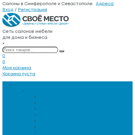
Салоны в Симферополе и Севастополе.
Адреса
Вход
/
Регистрация
Сеть салонов мебели
для дома и бизнеса
×
0
0
Моя корзина
Корзина пуста
Каталог товаров
Мебель для гостиной
Журнальные столы
Зеркальная мебель
Кресла и диваны
Кресла-качалки
Лежанки для животных
Сервировочные столики
Столы обеденные