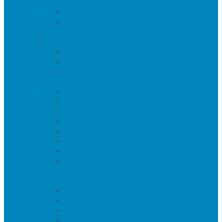
Пуфы и банкетки
Банкетки
Пуфы
Текстиль
Зеркала
Напольные зеркала
Настенные зеркала
Настольные зеркала
Свет
Бра
Настольные светильники
Потолочные светильники
Напольные светильники
Торшеры на треноге
Торшеры и напольные лампы
Подсветка картин/постеров
Уличные светильники
Ковры
Предметы интерьера
Аксессуары
Вазы
Держатели для книг
Игрушки