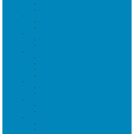
Тумбы
Тумбы под телевизор
Мебель для кухни
Столы
Стулья
Мебель для офиса
Компьютерные кресла
Компьютерные столы
Мебель для прихожей
Вешалки
Консоли
Полки для обуви
Прихожие
Мебель для спальни
Кровати
Прикроватные тумбы
Барная мебель
Барные столы
Барные стулья
Мебель для хранения
Комоды
Шкафы и Стеллажи