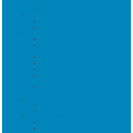
Тумбы
Тумбы под телевизор
Мебель для кухни
Столы
Стулья
Мебель для офиса
Компьютерные кресла
Компьютерные столы
Мебель для прихожей
Вешалки
Консоли
Полки для обуви
Прихожие
Мебель для спальни
Кровати
Прикроватные тумбы
Барная мебель
Барные столы
Барные стулья
Мебель для хранения
Комоды
Шкафы и Стеллажи