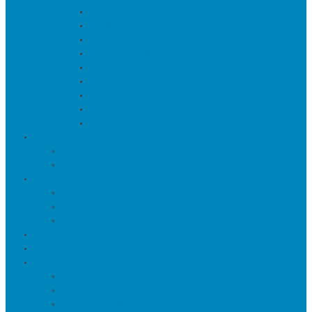
Искуственные цветы и растения
Кашпо и подставки для цветов
Подносы и вазы для фруктов
Подсвечники
Постеры, панно и картины
Статуэтки и настольный декор
Фоторамки
Часы
Шкатулки и копилки
О нас
Товары в проектах
Полезные статьи
Сотрудничество
Оптовым клиентам
Малому и среднему бизнесу
Дизайнерам
Оплата и доставка
Акции
Контакты
Адреса салонов
Реквизиты компании
Задать вопрос