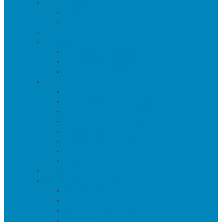
Пуфы и банкетки
Банкетки
Пуфы
Текстиль
Зеркала
Напольные зеркала
Настенные зеркала
Настольные зеркала
Свет
Бра
Настольные светильники
Потолочные светильники
Напольные светильники
Торшеры на треноге
Торшеры и напольные лампы
Подсветка картин/постеров
Уличные светильники
Ковры
Предметы интерьера
Аксессуары
Вазы
Держатели для книг
Игрушки