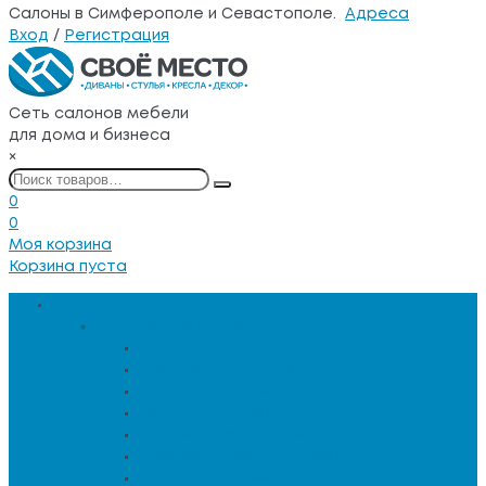
Салоны в Симферополе и Севастополе.
Адреса
Вход
/
Регистрация
Сеть салонов мебели
для дома и бизнеса
×
0
0
Моя корзина
Корзина пуста
Каталог товаров
Мебель для гостиной
Журнальные столы
Зеркальная мебель
Кресла и диваны
Кресла-качалки
Лежанки для животных
Сервировочные столики
Столы обеденные