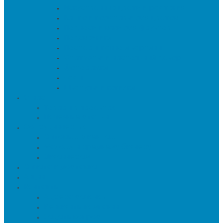
Искуственные цветы и растения
Кашпо и подставки для цветов
Подносы и вазы для фруктов
Подсвечники
Постеры, панно и картины
Статуэтки и настольный декор
Фоторамки
Часы
Шкатулки и копилки
О нас
Товары в проектах
Полезные статьи
Сотрудничество
Оптовым клиентам
Малому и среднему бизнесу
Дизайнерам
Оплата и доставка
Акции
Контакты
Адреса салонов
Реквизиты компании
Задать вопрос