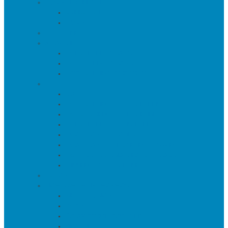
Пуфы и банкетки
Банкетки
Пуфы
Текстиль
Зеркала
Напольные зеркала
Настенные зеркала
Настольные зеркала
Свет
Бра
Настольные светильники
Потолочные светильники
Напольные светильники
Торшеры на треноге
Торшеры и напольные лампы
Подсветка картин/постеров
Уличные светильники
Ковры
Предметы интерьера
Аксессуары
Вазы
Держатели для книг
Игрушки