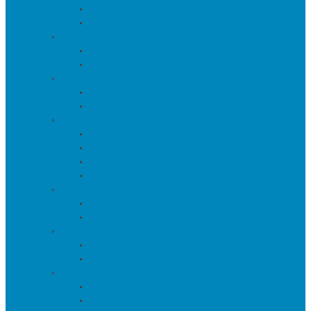
Тумбы
Тумбы под телевизор
Мебель для кухни
Столы
Стулья
Мебель для офиса
Компьютерные кресла
Компьютерные столы
Мебель для прихожей
Вешалки
Консоли
Полки для обуви
Прихожие
Мебель для спальни
Кровати
Прикроватные тумбы
Барная мебель
Барные столы
Барные стулья
Мебель для хранения
Комоды
Шкафы и Стеллажи