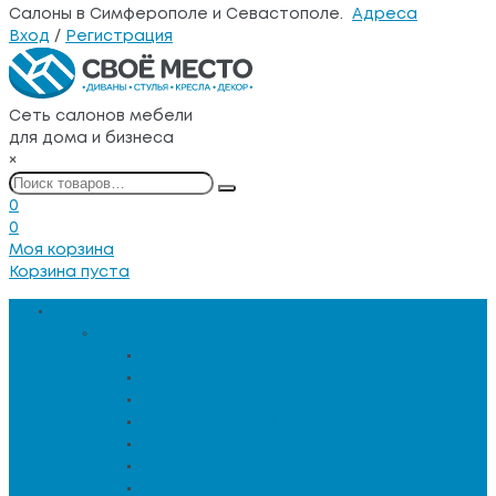
Салоны в Симферополе и Севастополе.
Адреса
Вход
/
Регистрация
Сеть салонов мебели
для дома и бизнеса
×
0
0
Моя корзина
Корзина пуста
Каталог товаров
Мебель для гостиной
Журнальные столы
Зеркальная мебель
Кресла и диваны
Кресла-качалки
Лежанки для животных
Сервировочные столики
Столы обеденные