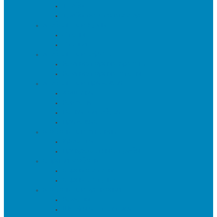
Тумбы
Тумбы под телевизор
Мебель для кухни
Столы
Стулья
Мебель для офиса
Компьютерные кресла
Компьютерные столы
Мебель для прихожей
Вешалки
Консоли
Полки для обуви
Прихожие
Мебель для спальни
Кровати
Прикроватные тумбы
Барная мебель
Барные столы
Барные стулья
Мебель для хранения
Комоды
Шкафы и Стеллажи