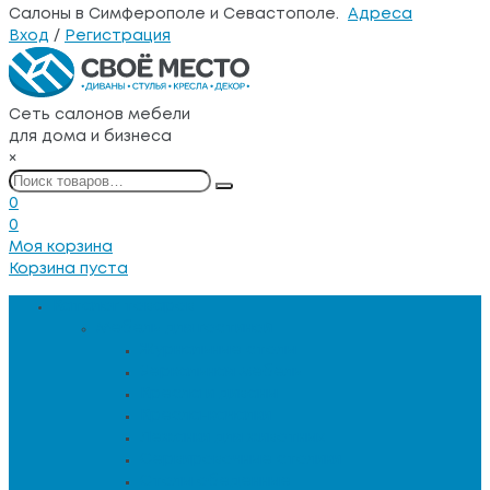
Салоны в Симферополе и Севастополе.
Адреса
Вход
/
Регистрация
Сеть салонов мебели
для дома и бизнеса
×
0
0
Моя корзина
Корзина пуста
Каталог товаров
Мебель для гостиной
Журнальные столы
Зеркальная мебель
Кресла и диваны
Кресла-качалки
Лежанки для животных
Сервировочные столики
Столы обеденные