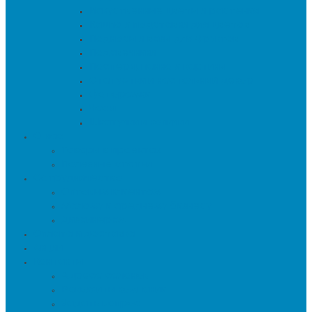
Искуственные цветы и растения
Кашпо и подставки для цветов
Подносы и вазы для фруктов
Подсвечники
Постеры, панно и картины
Статуэтки и настольный декор
Фоторамки
Часы
Шкатулки и копилки
О нас
Товары в проектах
Полезные статьи
Сотрудничество
Оптовым клиентам
Малому и среднему бизнесу
Дизайнерам
Оплата и доставка
Акции
Контакты
Адреса салонов
Реквизиты компании
Задать вопрос