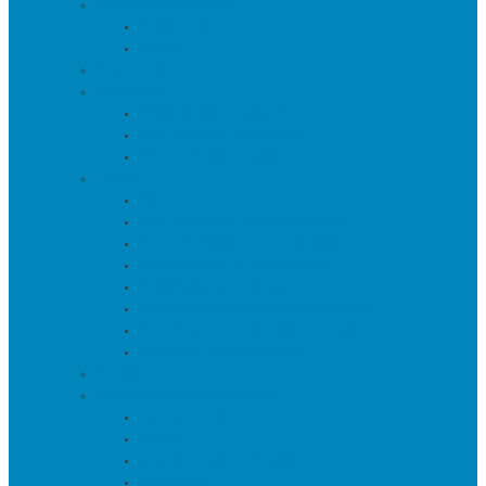
Пуфы и банкетки
Банкетки
Пуфы
Текстиль
Зеркала
Напольные зеркала
Настенные зеркала
Настольные зеркала
Свет
Бра
Настольные светильники
Потолочные светильники
Напольные светильники
Торшеры на треноге
Торшеры и напольные лампы
Подсветка картин/постеров
Уличные светильники
Ковры
Предметы интерьера
Аксессуары
Вазы
Держатели для книг
Игрушки