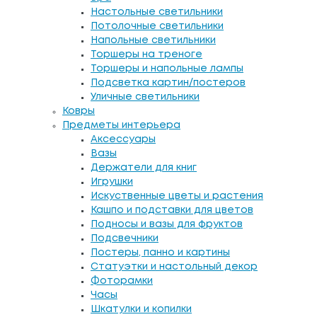
Настольные светильники
Потолочные светильники
Напольные светильники
Торшеры на треноге
Торшеры и напольные лампы
Подсветка картин/постеров
Уличные светильники
Ковры
Предметы интерьера
Аксессуары
Вазы
Держатели для книг
Игрушки
Искуственные цветы и растения
Кашпо и подставки для цветов
Подносы и вазы для фруктов
Подсвечники
Постеры, панно и картины
Статуэтки и настольный декор
Фоторамки
Часы
Шкатулки и копилки