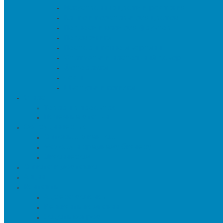
Искуственные цветы и растения
Кашпо и подставки для цветов
Подносы и вазы для фруктов
Подсвечники
Постеры, панно и картины
Статуэтки и настольный декор
Фоторамки
Часы
Шкатулки и копилки
О нас
Товары в проектах
Полезные статьи
Сотрудничество
Оптовым клиентам
Малому и среднему бизнесу
Дизайнерам
Оплата и доставка
Акции
Контакты
Адреса салонов
Реквизиты компании
Задать вопрос