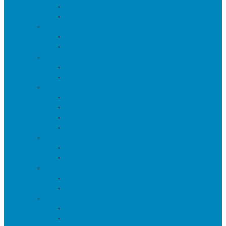
Тумбы
Тумбы под телевизор
Мебель для кухни
Столы
Стулья
Мебель для офиса
Компьютерные кресла
Компьютерные столы
Мебель для прихожей
Вешалки
Консоли
Полки для обуви
Прихожие
Мебель для спальни
Кровати
Прикроватные тумбы
Барная мебель
Барные столы
Барные стулья
Мебель для хранения
Комоды
Шкафы и Стеллажи