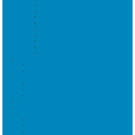
Искуственные цветы и растения
Кашпо и подставки для цветов
Подносы и вазы для фруктов
Подсвечники
Постеры, панно и картины
Статуэтки и настольный декор
Фоторамки
Часы
Шкатулки и копилки
О нас
Товары в проектах
Полезные статьи
Сотрудничество
Оптовым клиентам
Малому и среднему бизнесу
Дизайнерам
Оплата и доставка
Акции
Контакты
Адреса салонов
Реквизиты компании
Задать вопрос