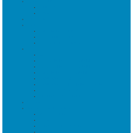
Пуфы и банкетки
Банкетки
Пуфы
Текстиль
Зеркала
Напольные зеркала
Настенные зеркала
Настольные зеркала
Свет
Бра
Настольные светильники
Потолочные светильники
Напольные светильники
Торшеры на треноге
Торшеры и напольные лампы
Подсветка картин/постеров
Уличные светильники
Ковры
Предметы интерьера
Аксессуары
Вазы
Держатели для книг
Игрушки