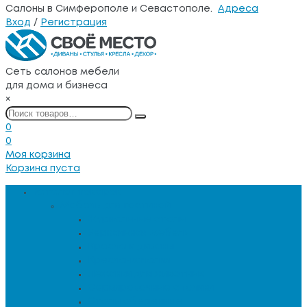
Салоны в Симферополе и Севастополе.
Адреса
Вход
/
Регистрация
Сеть салонов мебели
для дома и бизнеса
×
0
0
Моя корзина
Корзина пуста
Каталог товаров
Мебель для гостиной
Журнальные столы
Зеркальная мебель
Кресла и диваны
Кресла-качалки
Лежанки для животных
Сервировочные столики
Столы обеденные