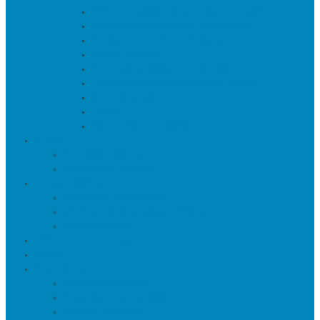
Искуственные цветы и растения
Кашпо и подставки для цветов
Подносы и вазы для фруктов
Подсвечники
Постеры, панно и картины
Статуэтки и настольный декор
Фоторамки
Часы
Шкатулки и копилки
О нас
Товары в проектах
Полезные статьи
Сотрудничество
Оптовым клиентам
Малому и среднему бизнесу
Дизайнерам
Оплата и доставка
Акции
Контакты
Адреса салонов
Реквизиты компании
Задать вопрос