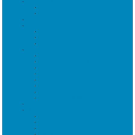
Пуфы и банкетки
Банкетки
Пуфы
Текстиль
Зеркала
Напольные зеркала
Настенные зеркала
Настольные зеркала
Свет
Бра
Настольные светильники
Потолочные светильники
Напольные светильники
Торшеры на треноге
Торшеры и напольные лампы
Подсветка картин/постеров
Уличные светильники
Ковры
Предметы интерьера
Аксессуары
Вазы
Держатели для книг
Игрушки