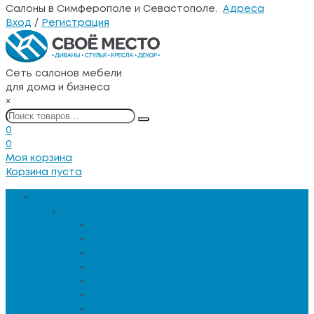
Салоны в Симферополе и Севастополе.
Адреса
Вход
/
Регистрация
Сеть салонов мебели
для дома и бизнеса
×
0
0
Моя корзина
Корзина пуста
Каталог товаров
Мебель для гостиной
Журнальные столы
Зеркальная мебель
Кресла и диваны
Кресла-качалки
Лежанки для животных
Сервировочные столики
Столы обеденные