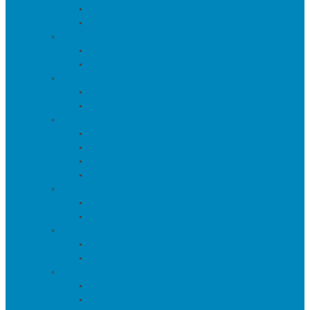
Тумбы
Тумбы под телевизор
Мебель для кухни
Столы
Стулья
Мебель для офиса
Компьютерные кресла
Компьютерные столы
Мебель для прихожей
Вешалки
Консоли
Полки для обуви
Прихожие
Мебель для спальни
Кровати
Прикроватные тумбы
Барная мебель
Барные столы
Барные стулья
Мебель для хранения
Комоды
Шкафы и Стеллажи