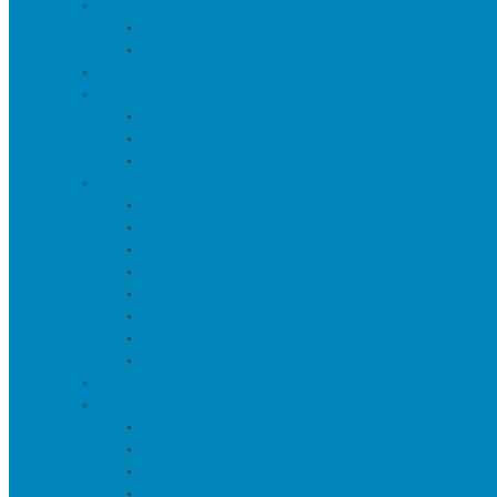
Пуфы и банкетки
Банкетки
Пуфы
Текстиль
Зеркала
Напольные зеркала
Настенные зеркала
Настольные зеркала
Свет
Бра
Настольные светильники
Потолочные светильники
Напольные светильники
Торшеры на треноге
Торшеры и напольные лампы
Подсветка картин/постеров
Уличные светильники
Ковры
Предметы интерьера
Аксессуары
Вазы
Держатели для книг
Игрушки