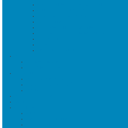
Искуственные цветы и растения
Кашпо и подставки для цветов
Подносы и вазы для фруктов
Подсвечники
Постеры, панно и картины
Статуэтки и настольный декор
Фоторамки
Часы
Шкатулки и копилки
О нас
Товары в проектах
Полезные статьи
Сотрудничество
Оптовым клиентам
Малому и среднему бизнесу
Дизайнерам
Оплата и доставка
Акции
Контакты
Адреса салонов
Реквизиты компании
Задать вопрос