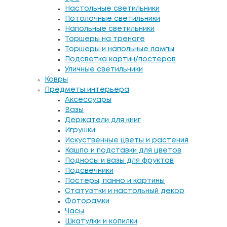
Настольные светильники
Потолочные светильники
Напольные светильники
Торшеры на треноге
Торшеры и напольные лампы
Подсветка картин/постеров
Уличные светильники
Ковры
Предметы интерьера
Аксессуары
Вазы
Держатели для книг
Игрушки
Искуственные цветы и растения
Кашпо и подставки для цветов
Подносы и вазы для фруктов
Подсвечники
Постеры, панно и картины
Статуэтки и настольный декор
Фоторамки
Часы
Шкатулки и копилки