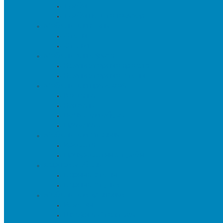
Тумбы
Тумбы под телевизор
Мебель для кухни
Столы
Стулья
Мебель для офиса
Компьютерные кресла
Компьютерные столы
Мебель для прихожей
Вешалки
Консоли
Полки для обуви
Прихожие
Мебель для спальни
Кровати
Прикроватные тумбы
Барная мебель
Барные столы
Барные стулья
Мебель для хранения
Комоды
Шкафы и Стеллажи