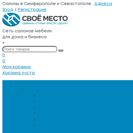
Салоны в Симферополе и Севастополе.
Адреса
Вход
/
Регистрация
Сеть салонов мебели
для дома и бизнеса
×
0
0
Моя корзина
Корзина пуста
Каталог товаров
Мебель для гостиной
Журнальные столы
Зеркальная мебель
Кресла и диваны
Кресла-качалки
Лежанки для животных
Сервировочные столики
Столы обеденные