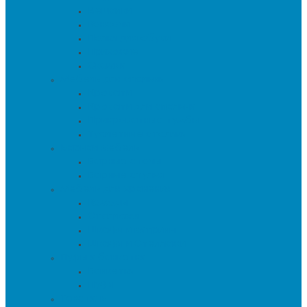
Вешалки
Консоли
Полки для обуви
Прихожие
Скамьи
Мебель для спальни
Кровати
Кровати для спальни
Прикроватные тумбы
Туалетные столики
Барная мебель
Барные столы
Барные стулья
Мебель для хранения
Комоды
Стеллажи
Шкафы и витрины
Шкафы и Стеллажи
Пуфы и банкетки
Банкетки
Пуфы
Текстиль