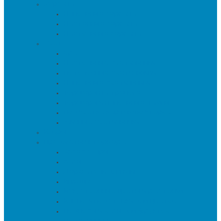
Зеркала
Напольные зеркала
Настенные зеркала
Настольные зеркала
Свет
Бра
Настольные светильники
Потолочные светильники
Напольные светильники
Торшеры на треноге
Торшеры и напольные лампы
Подсветка картин/постеров
Уличные светильники
Ковры
Предметы интерьера
Аксессуары
Вазы
Держатели для книг
Игрушки
Искуственные цветы и растения
Кашпо и подставки для цветов
Подносы и вазы для фруктов