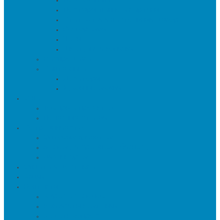
Подсвечники
Постеры, панно и картины
Статуэтки и настольный декор
Фоторамки
Часы
Шкатулки и копилки
Распродажа
Сантехника
Дозаторы
Кухонные мойки
О нас
Товары в проектах
Полезные статьи
Сотрудничество
Оптовым клиентам
Малому и среднему бизнесу
Дизайнерам
Оплата и доставка
Акции
Контакты
Адреса салонов
Реквизиты компании
Задать вопрос