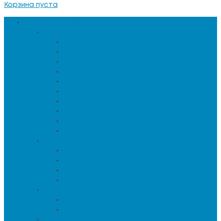
Корзина пуста
Каталог товаров
Мебель для гостиной
Журнальные столы
Зеркальная мебель
Кресла и диваны
Кресла-качалки
Лежанки для животных
Пуфы
Сервировочные столики
Столы обеденные
Тумбы
Тумбы под телевизор
Мебель для кухни
Кухонные стулья
Обеденные столы
Столы
Стулья
Мебель для офиса
Компьютерные кресла
Компьютерные столы
Мебель для прихожей