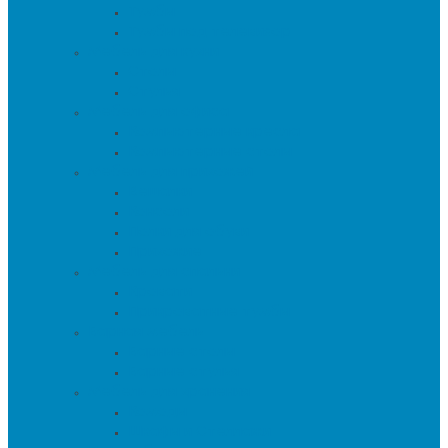
Тумбы
Тумбы под телевизор
Мебель для кухни
Столы
Стулья
Мебель для офиса
Компьютерные кресла
Компьютерные столы
Мебель для прихожей
Вешалки
Консоли
Полки для обуви
Прихожие
Мебель для спальни
Кровати
Прикроватные тумбы
Барная мебель
Барные столы
Барные стулья
Мебель для хранения
Комоды
Шкафы и Стеллажи