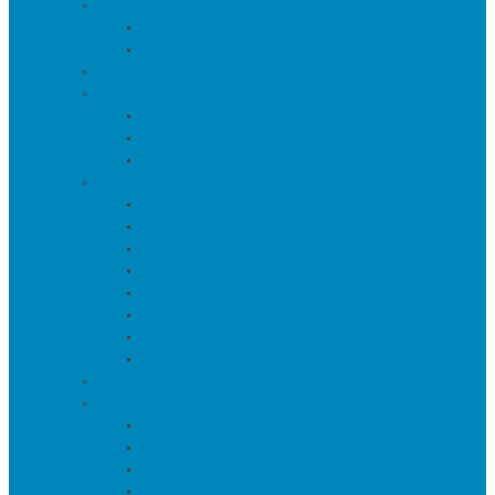
Пуфы и банкетки
Банкетки
Пуфы
Текстиль
Зеркала
Напольные зеркала
Настенные зеркала
Настольные зеркала
Свет
Бра
Настольные светильники
Потолочные светильники
Напольные светильники
Торшеры на треноге
Торшеры и напольные лампы
Подсветка картин/постеров
Уличные светильники
Ковры
Предметы интерьера
Аксессуары
Вазы
Держатели для книг
Игрушки