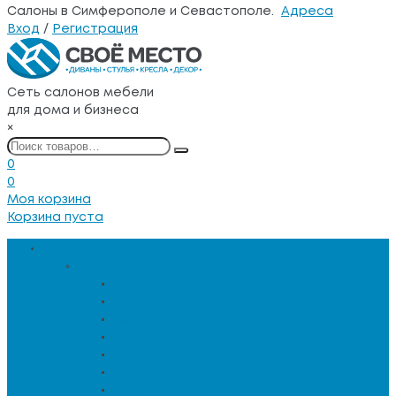
Салоны в Симферополе и Севастополе.
Адреса
Вход
/
Регистрация
Сеть салонов мебели
для дома и бизнеса
×
0
0
Моя корзина
Корзина пуста
Каталог товаров
Мебель для гостиной
Журнальные столы
Зеркальная мебель
Кресла и диваны
Кресла-качалки
Лежанки для животных
Сервировочные столики
Столы обеденные