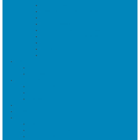
Искуственные цветы и растения
Кашпо и подставки для цветов
Подносы и вазы для фруктов
Подсвечники
Постеры, панно и картины
Статуэтки и настольный декор
Фоторамки
Часы
Шкатулки и копилки
О нас
Товары в проектах
Полезные статьи
Сотрудничество
Оптовым клиентам
Малому и среднему бизнесу
Дизайнерам
Оплата и доставка
Акции
Контакты
Адреса салонов
Реквизиты компании
Задать вопрос