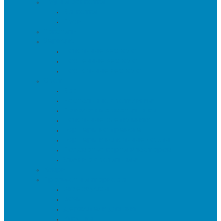
Пуфы и банкетки
Банкетки
Пуфы
Текстиль
Зеркала
Напольные зеркала
Настенные зеркала
Настольные зеркала
Свет
Бра
Настольные светильники
Потолочные светильники
Напольные светильники
Торшеры на треноге
Торшеры и напольные лампы
Подсветка картин/постеров
Уличные светильники
Ковры
Предметы интерьера
Аксессуары
Вазы
Держатели для книг
Игрушки