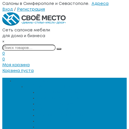
Салоны в Симферополе и Севастополе.
Адреса
Вход
/
Регистрация
Сеть салонов мебели
для дома и бизнеса
×
0
0
Моя корзина
Корзина пуста
Каталог товаров
Мебель для гостиной
Журнальные столы
Зеркальная мебель
Кресла и диваны
Кресла-качалки
Лежанки для животных
Сервировочные столики
Столы обеденные