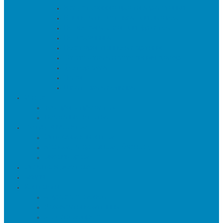
Искуственные цветы и растения
Кашпо и подставки для цветов
Подносы и вазы для фруктов
Подсвечники
Постеры, панно и картины
Статуэтки и настольный декор
Фоторамки
Часы
Шкатулки и копилки
О нас
Товары в проектах
Полезные статьи
Сотрудничество
Оптовым клиентам
Малому и среднему бизнесу
Дизайнерам
Оплата и доставка
Акции
Контакты
Адреса салонов
Реквизиты компании
Задать вопрос