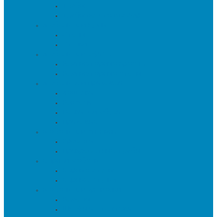
Тумбы
Тумбы под телевизор
Мебель для кухни
Столы
Стулья
Мебель для офиса
Компьютерные кресла
Компьютерные столы
Мебель для прихожей
Вешалки
Консоли
Полки для обуви
Прихожие
Мебель для спальни
Кровати
Прикроватные тумбы
Барная мебель
Барные столы
Барные стулья
Мебель для хранения
Комоды
Шкафы и Стеллажи