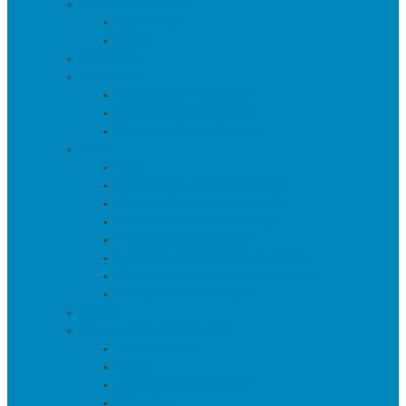
Пуфы и банкетки
Банкетки
Пуфы
Текстиль
Зеркала
Напольные зеркала
Настенные зеркала
Настольные зеркала
Свет
Бра
Настольные светильники
Потолочные светильники
Напольные светильники
Торшеры на треноге
Торшеры и напольные лампы
Подсветка картин/постеров
Уличные светильники
Ковры
Предметы интерьера
Аксессуары
Вазы
Держатели для книг
Игрушки