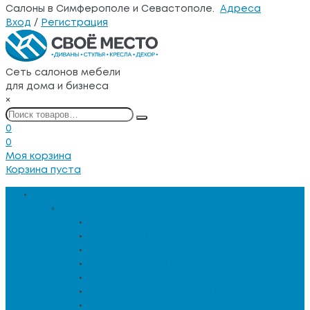
Салоны в Симферополе и Севастополе.
Адреса
Вход
/
Регистрация
Сеть салонов мебели
для дома и бизнеса
×
0
0
Моя корзина
Корзина пуста
Каталог товаров
Мебель для гостиной
Журнальные столы
Зеркальная мебель
Кресла и диваны
Кресла-качалки
Лежанки для животных
Сервировочные столики
Столы обеденные