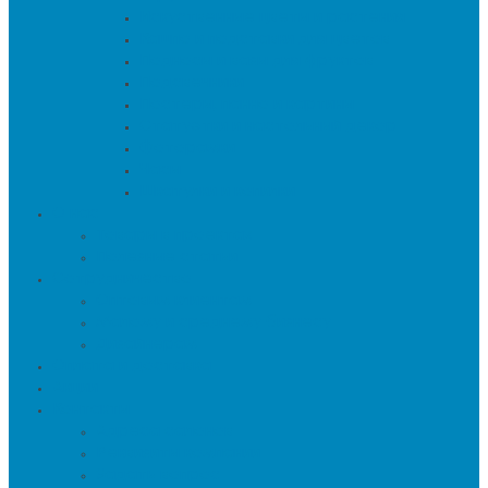
Искуственные цветы и растения
Кашпо и подставки для цветов
Подносы и вазы для фруктов
Подсвечники
Постеры, панно и картины
Статуэтки и настольный декор
Фоторамки
Часы
Шкатулки и копилки
О нас
Товары в проектах
Полезные статьи
Сотрудничество
Оптовым клиентам
Малому и среднему бизнесу
Дизайнерам
Оплата и доставка
Акции
Контакты
Адреса салонов
Реквизиты компании
Задать вопрос