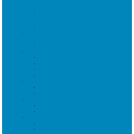
Тумбы
Тумбы под телевизор
Мебель для кухни
Столы
Стулья
Мебель для офиса
Компьютерные кресла
Компьютерные столы
Мебель для прихожей
Вешалки
Консоли
Полки для обуви
Прихожие
Мебель для спальни
Кровати
Прикроватные тумбы
Барная мебель
Барные столы
Барные стулья
Мебель для хранения
Комоды
Шкафы и Стеллажи