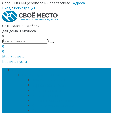
Салоны в Симферополе и Севастополе.
Адреса
Вход
/
Регистрация
Сеть салонов мебели
для дома и бизнеса
×
0
0
Моя корзина
Корзина пуста
Каталог товаров
Мебель для гостиной
Журнальные столы
Зеркальная мебель
Кресла и диваны
Кресла-качалки
Лежанки для животных
Сервировочные столики
Столы обеденные