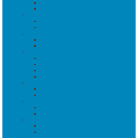
Тумбы
Тумбы под телевизор
Мебель для кухни
Столы
Стулья
Мебель для офиса
Компьютерные кресла
Компьютерные столы
Мебель для прихожей
Вешалки
Консоли
Полки для обуви
Прихожие
Мебель для спальни
Кровати
Прикроватные тумбы
Барная мебель
Барные столы
Барные стулья
Мебель для хранения
Комоды
Шкафы и Стеллажи