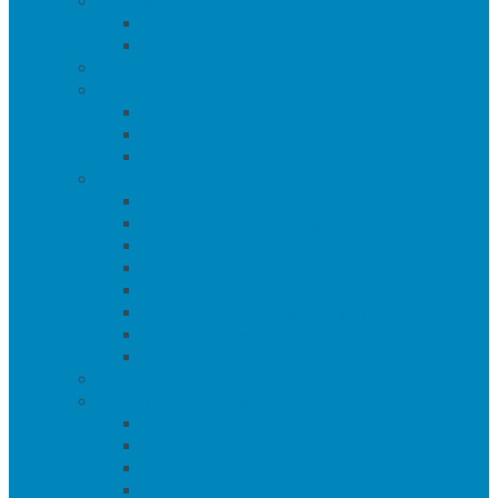
Пуфы и банкетки
Банкетки
Пуфы
Текстиль
Зеркала
Напольные зеркала
Настенные зеркала
Настольные зеркала
Свет
Бра
Настольные светильники
Потолочные светильники
Напольные светильники
Торшеры на треноге
Торшеры и напольные лампы
Подсветка картин/постеров
Уличные светильники
Ковры
Предметы интерьера
Аксессуары
Вазы
Держатели для книг
Игрушки