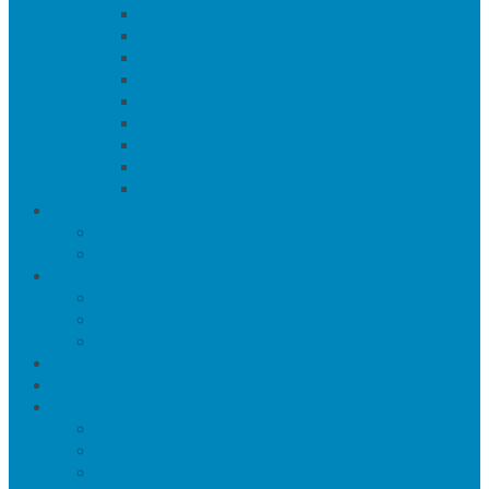
Искуственные цветы и растения
Кашпо и подставки для цветов
Подносы и вазы для фруктов
Подсвечники
Постеры, панно и картины
Статуэтки и настольный декор
Фоторамки
Часы
Шкатулки и копилки
О нас
Товары в проектах
Полезные статьи
Сотрудничество
Оптовым клиентам
Малому и среднему бизнесу
Дизайнерам
Оплата и доставка
Акции
Контакты
Адреса салонов
Реквизиты компании
Задать вопрос