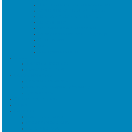
Искуственные цветы и растения
Кашпо и подставки для цветов
Подносы и вазы для фруктов
Подсвечники
Постеры, панно и картины
Статуэтки и настольный декор
Фоторамки
Часы
Шкатулки и копилки
О нас
Товары в проектах
Полезные статьи
Сотрудничество
Оптовым клиентам
Малому и среднему бизнесу
Дизайнерам
Оплата и доставка
Акции
Контакты
Адреса салонов
Реквизиты компании
Задать вопрос