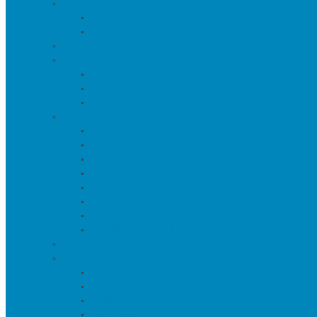
Пуфы и банкетки
Банкетки
Пуфы
Текстиль
Зеркала
Напольные зеркала
Настенные зеркала
Настольные зеркала
Свет
Бра
Настольные светильники
Потолочные светильники
Напольные светильники
Торшеры на треноге
Торшеры и напольные лампы
Подсветка картин/постеров
Уличные светильники
Ковры
Предметы интерьера
Аксессуары
Вазы
Держатели для книг
Игрушки