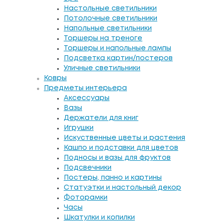
Настольные светильники
Потолочные светильники
Напольные светильники
Торшеры на треноге
Торшеры и напольные лампы
Подсветка картин/постеров
Уличные светильники
Ковры
Предметы интерьера
Аксессуары
Вазы
Держатели для книг
Игрушки
Искуственные цветы и растения
Кашпо и подставки для цветов
Подносы и вазы для фруктов
Подсвечники
Постеры, панно и картины
Статуэтки и настольный декор
Фоторамки
Часы
Шкатулки и копилки