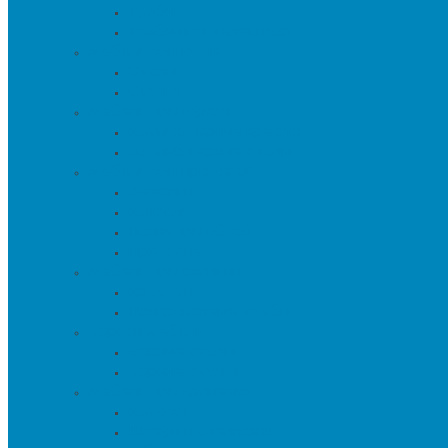
Тумбы
Тумбы под телевизор
Мебель для кухни
Столы
Стулья
Мебель для офиса
Компьютерные кресла
Компьютерные столы
Мебель для прихожей
Вешалки
Консоли
Полки для обуви
Прихожие
Мебель для спальни
Кровати
Прикроватные тумбы
Барная мебель
Барные столы
Барные стулья
Мебель для хранения
Комоды
Шкафы и Стеллажи