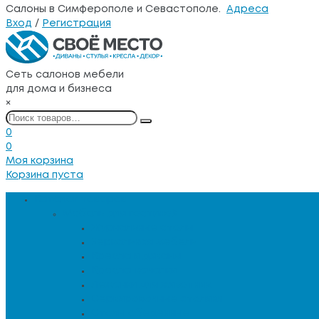
Салоны в Симферополе и Севастополе.
Адреса
Вход
/
Регистрация
Сеть салонов мебели
для дома и бизнеса
×
0
0
Моя корзина
Корзина пуста
Каталог товаров
Мебель для гостиной
Журнальные столы
Зеркальная мебель
Кресла и диваны
Кресла-качалки
Лежанки для животных
Сервировочные столики
Столы обеденные