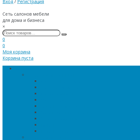
Вход
/
Регистрация
Сеть салонов мебели
для дома и бизнеса
×
0
0
Моя корзина
Корзина пуста
Каталог товаров
Мебель для гостиной
Журнальные столы
Зеркальная мебель
Кресла и диваны
Кресла-качалки
Лежанки для животных
Сервировочные столики
Столы обеденные
Тумбы
Тумбы под телевизор
Мебель для кухни