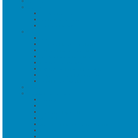
Текстиль
Зеркала
Напольные зеркала
Настенные зеркала
Настольные зеркала
Свет
Бра
Настольные светильники
Потолочные светильники
Напольные светильники
Торшеры на треноге
Торшеры и напольные лампы
Подсветка картин/постеров
Уличные светильники
Ковры
Предметы интерьера
Аксессуары
Вазы
Держатели для книг
Игрушки
Искуственные цветы и растения
Кашпо и подставки для цветов
Подносы и вазы для фруктов