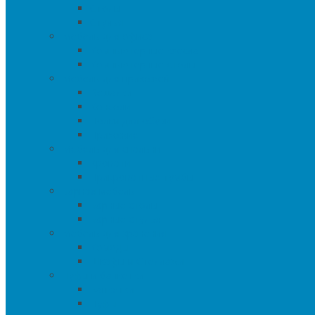
Столы
Стулья
Мебель для офиса
Компьютерные кресла
Компьютерные столы
Мебель для прихожей
Вешалки
Консоли
Полки для обуви
Прихожие
Мебель для спальни
Кровати
Прикроватные тумбы
Барная мебель
Барные столы
Барные стулья
Мебель для хранения
Комоды
Шкафы и Стеллажи
Пуфы и банкетки
Банкетки
Пуфы