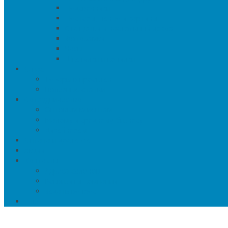
Подсвечники
Постеры, панно и картины
Статуэтки и настольный декор
Фоторамки
Часы
Шкатулки и копилки
О нас
Товары в проектах
Полезные статьи
Сотрудничество
Оптовым клиентам
Малому и среднему бизнесу
Дизайнерам
Оплата и доставка
Акции
Контакты
Адреса салонов
Реквизиты компании
Задать вопрос
Еще