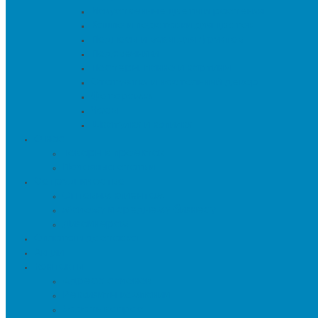
Искуственные цветы и растения
Кашпо и подставки для цветов
Подносы и вазы для фруктов
Подсвечники
Постеры, панно и картины
Статуэтки и настольный декор
Фоторамки
Часы
Шкатулки и копилки
О нас
Товары в проектах
Полезные статьи
Сотрудничество
Оптовым клиентам
Малому и среднему бизнесу
Дизайнерам
Оплата и доставка
Акции
Контакты
Адреса салонов
Реквизиты компании
Задать вопрос