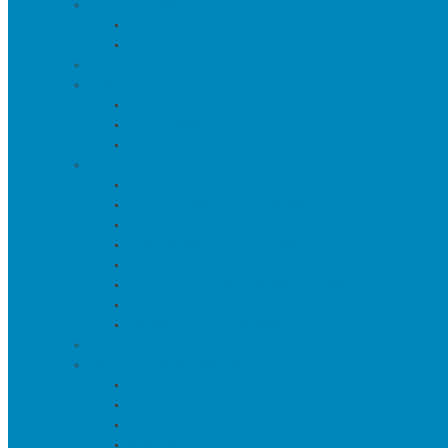
Пуфы и банкетки
Банкетки
Пуфы
Текстиль
Зеркала
Напольные зеркала
Настенные зеркала
Настольные зеркала
Свет
Бра
Настольные светильники
Потолочные светильники
Напольные светильники
Торшеры на треноге
Торшеры и напольные лампы
Подсветка картин/постеров
Уличные светильники
Ковры
Предметы интерьера
Аксессуары
Вазы
Держатели для книг
Игрушки