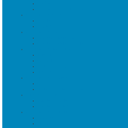
Тумбы
Тумбы под телевизор
Мебель для кухни
Столы
Стулья
Мебель для офиса
Компьютерные кресла
Компьютерные столы
Мебель для прихожей
Вешалки
Консоли
Полки для обуви
Прихожие
Мебель для спальни
Кровати
Прикроватные тумбы
Барная мебель
Барные столы
Барные стулья
Мебель для хранения
Комоды
Шкафы и Стеллажи