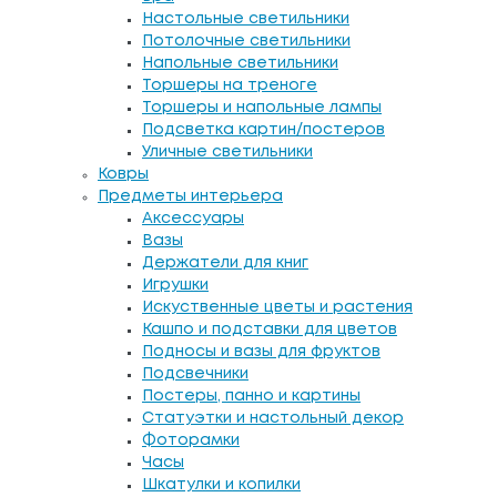
Настольные светильники
Потолочные светильники
Напольные светильники
Торшеры на треноге
Торшеры и напольные лампы
Подсветка картин/постеров
Уличные светильники
Ковры
Предметы интерьера
Аксессуары
Вазы
Держатели для книг
Игрушки
Искуственные цветы и растения
Кашпо и подставки для цветов
Подносы и вазы для фруктов
Подсвечники
Постеры, панно и картины
Статуэтки и настольный декор
Фоторамки
Часы
Шкатулки и копилки