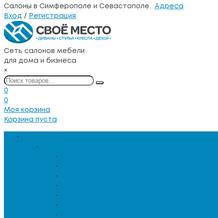
Салоны в Симферополе и Севастополе.
Адреса
Вход
/
Регистрация
Сеть салонов мебели
для дома и бизнеса
×
0
0
Моя корзина
Корзина пуста
Каталог товаров
Мебель для гостиной
Журнальные столы
Зеркальная мебель
Кресла и диваны
Кресла-качалки
Лежанки для животных
Сервировочные столики
Столы обеденные