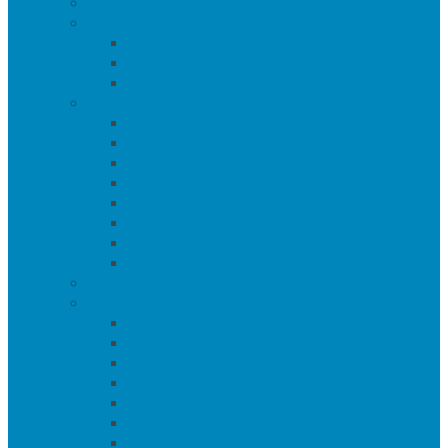
Текстиль
Зеркала
Напольные зеркала
Настенные зеркала
Настольные зеркала
Свет
Бра
Настольные светильники
Потолочные светильники
Напольные светильники
Торшеры на треноге
Торшеры и напольные лампы
Подсветка картин/постеров
Уличные светильники
Ковры
Предметы интерьера
Аксессуары
Вазы
Держатели для книг
Игрушки
Искуственные цветы и растения
Кашпо и подставки для цветов
Подносы и вазы для фруктов