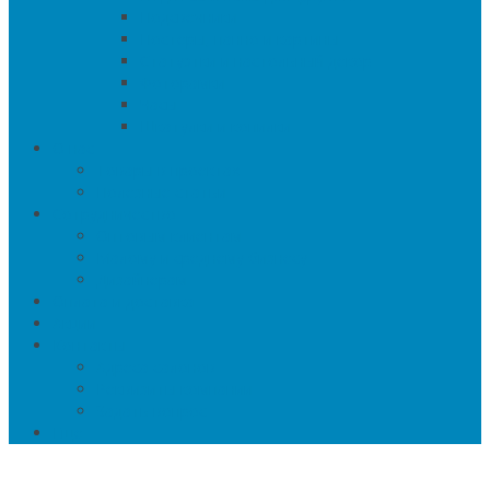
Подсвечники
Постеры, панно и картины
Статуэтки и настольный декор
Фоторамки
Часы
Шкатулки и копилки
О нас
Товары в проектах
Полезные статьи
Сотрудничество
Оптовым клиентам
Малому и среднему бизнесу
Дизайнерам
Оплата и доставка
Акции
Контакты
Адреса салонов
Реквизиты компании
Задать вопрос
Еще