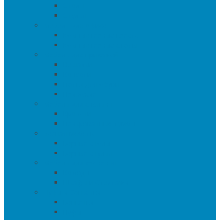
Столы
Стулья
Мебель для офиса
Компьютерные кресла
Компьютерные столы
Мебель для прихожей
Вешалки
Консоли
Полки для обуви
Прихожие
Мебель для спальни
Кровати
Прикроватные тумбы
Барная мебель
Барные столы
Барные стулья
Мебель для хранения
Комоды
Шкафы и Стеллажи
Пуфы и банкетки
Банкетки
Пуфы