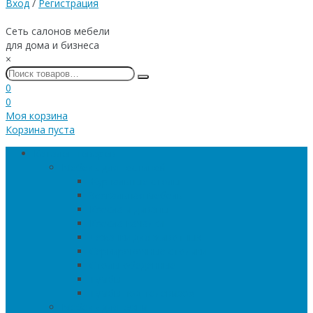
Вход
/
Регистрация
Сеть салонов мебели
для дома и бизнеса
×
0
0
Моя корзина
Корзина пуста
Каталог товаров
Мебель для гостиной
Журнальные столы
Зеркальная мебель
Кресла и диваны
Кресла-качалки
Лежанки для животных
Сервировочные столики
Столы обеденные
Тумбы
Тумбы под телевизор
Мебель для кухни