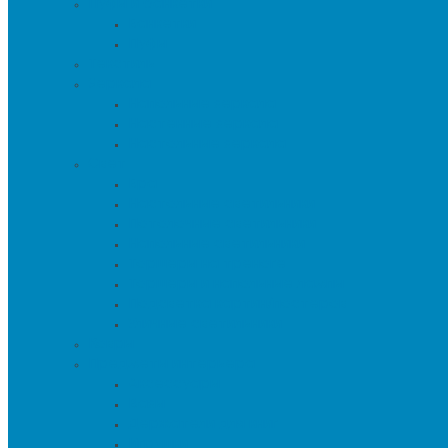
Пуфы и банкетки
Банкетки
Пуфы
Текстиль
Зеркала
Напольные зеркала
Настенные зеркала
Настольные зеркала
Свет
Бра
Настольные светильники
Потолочные светильники
Напольные светильники
Торшеры на треноге
Торшеры и напольные лампы
Подсветка картин/постеров
Уличные светильники
Ковры
Предметы интерьера
Аксессуары
Вазы
Держатели для книг
Игрушки