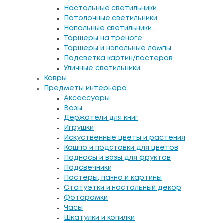
Настольные светильники
Потолочные светильники
Напольные светильники
Торшеры на треноге
Торшеры и напольные лампы
Подсветка картин/постеров
Уличные светильники
Ковры
Предметы интерьера
Аксессуары
Вазы
Держатели для книг
Игрушки
Искуственные цветы и растения
Кашпо и подставки для цветов
Подносы и вазы для фруктов
Подсвечники
Постеры, панно и картины
Статуэтки и настольный декор
Фоторамки
Часы
Шкатулки и копилки