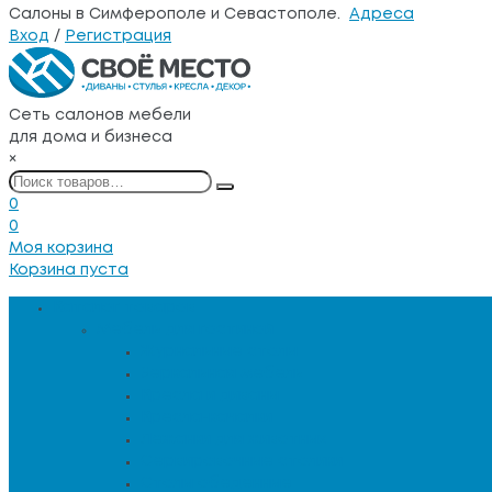
Салоны в Симферополе и Севастополе.
Адреса
Вход
/
Регистрация
Сеть салонов мебели
для дома и бизнеса
×
0
0
Моя корзина
Корзина пуста
Каталог товаров
Мебель для гостиной
Журнальные столы
Зеркальная мебель
Кресла и диваны
Кресла-качалки
Лежанки для животных
Сервировочные столики
Столы обеденные