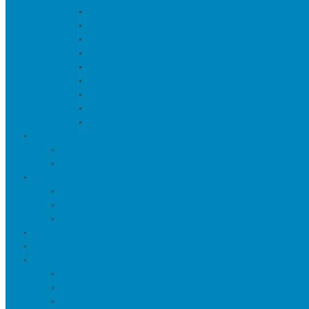
Искуственные цветы и растения
Кашпо и подставки для цветов
Подносы и вазы для фруктов
Подсвечники
Постеры, панно и картины
Статуэтки и настольный декор
Фоторамки
Часы
Шкатулки и копилки
О нас
Товары в проектах
Полезные статьи
Сотрудничество
Оптовым клиентам
Малому и среднему бизнесу
Дизайнерам
Оплата и доставка
Акции
Контакты
Адреса салонов
Реквизиты компании
Задать вопрос