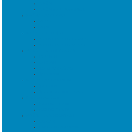
Тумбы
Тумбы под телевизор
Мебель для кухни
Столы
Стулья
Мебель для офиса
Компьютерные кресла
Компьютерные столы
Мебель для прихожей
Вешалки
Консоли
Полки для обуви
Прихожие
Мебель для спальни
Кровати
Прикроватные тумбы
Барная мебель
Барные столы
Барные стулья
Мебель для хранения
Комоды
Шкафы и Стеллажи