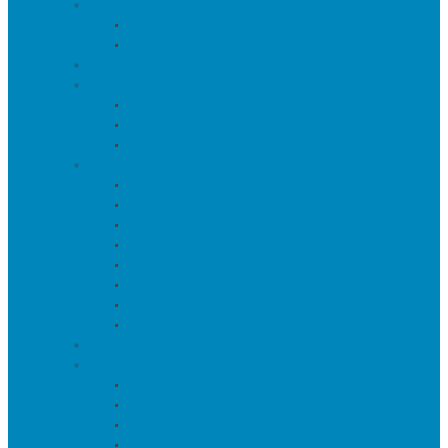
Пуфы и банкетки
Банкетки
Пуфы
Текстиль
Зеркала
Напольные зеркала
Настенные зеркала
Настольные зеркала
Свет
Бра
Настольные светильники
Потолочные светильники
Напольные светильники
Торшеры на треноге
Торшеры и напольные лампы
Подсветка картин/постеров
Уличные светильники
Ковры
Предметы интерьера
Аксессуары
Вазы
Держатели для книг
Игрушки