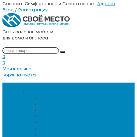
Салоны в Симферополе и Севастополе.
Адреса
Вход
/
Регистрация
Сеть салонов мебели
для дома и бизнеса
×
0
0
Моя корзина
Корзина пуста
Каталог товаров
Мебель для гостиной
Журнальные столы
Зеркальная мебель
Кресла и диваны
Кресла-качалки
Лежанки для животных
Сервировочные столики
Столы обеденные