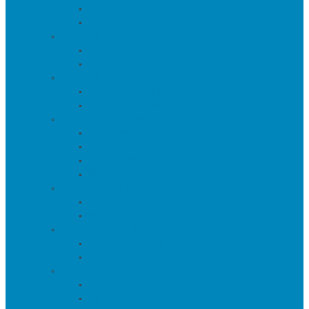
Тумбы
Тумбы под телевизор
Мебель для кухни
Столы
Стулья
Мебель для офиса
Компьютерные кресла
Компьютерные столы
Мебель для прихожей
Вешалки
Консоли
Полки для обуви
Прихожие
Мебель для спальни
Кровати
Прикроватные тумбы
Барная мебель
Барные столы
Барные стулья
Мебель для хранения
Комоды
Шкафы и Стеллажи