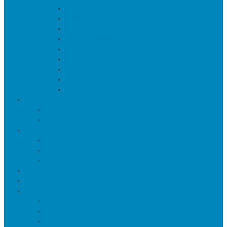
Искуственные цветы и растения
Кашпо и подставки для цветов
Подносы и вазы для фруктов
Подсвечники
Постеры, панно и картины
Статуэтки и настольный декор
Фоторамки
Часы
Шкатулки и копилки
О нас
Товары в проектах
Полезные статьи
Сотрудничество
Оптовым клиентам
Малому и среднему бизнесу
Дизайнерам
Оплата и доставка
Акции
Контакты
Адреса салонов
Реквизиты компании
Задать вопрос