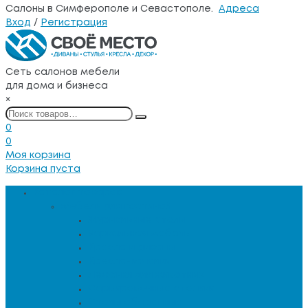
Салоны в Симферополе и Севастополе.
Адреса
Вход
/
Регистрация
Сеть салонов мебели
для дома и бизнеса
×
0
0
Моя корзина
Корзина пуста
Каталог товаров
Мебель для гостиной
Журнальные столы
Зеркальная мебель
Кресла и диваны
Кресла-качалки
Лежанки для животных
Сервировочные столики
Столы обеденные