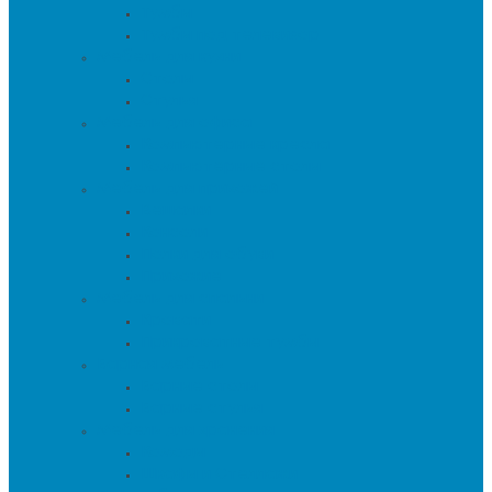
Тумбы
Тумбы под телевизор
Мебель для кухни
Столы
Стулья
Мебель для офиса
Компьютерные кресла
Компьютерные столы
Мебель для прихожей
Вешалки
Консоли
Полки для обуви
Прихожие
Мебель для спальни
Кровати
Прикроватные тумбы
Барная мебель
Барные столы
Барные стулья
Мебель для хранения
Комоды
Шкафы и Стеллажи