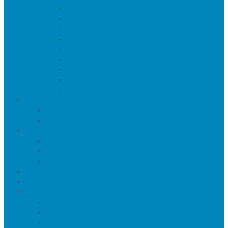
Искуственные цветы и растения
Кашпо и подставки для цветов
Подносы и вазы для фруктов
Подсвечники
Постеры, панно и картины
Статуэтки и настольный декор
Фоторамки
Часы
Шкатулки и копилки
О нас
Товары в проектах
Полезные статьи
Сотрудничество
Оптовым клиентам
Малому и среднему бизнесу
Дизайнерам
Оплата и доставка
Акции
Контакты
Адреса салонов
Реквизиты компании
Задать вопрос