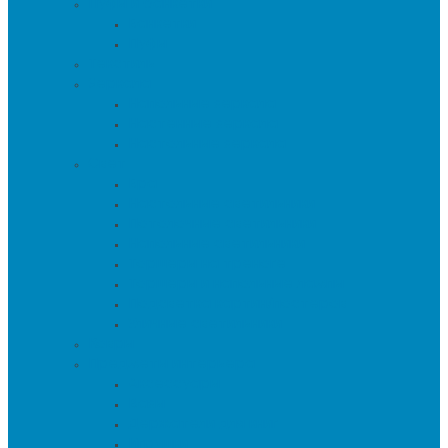
Пуфы и банкетки
Банкетки
Пуфы
Текстиль
Зеркала
Напольные зеркала
Настенные зеркала
Настольные зеркала
Свет
Бра
Настольные светильники
Потолочные светильники
Напольные светильники
Торшеры на треноге
Торшеры и напольные лампы
Подсветка картин/постеров
Уличные светильники
Ковры
Предметы интерьера
Аксессуары
Вазы
Держатели для книг
Игрушки