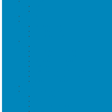
Пуфы и банкетки
Банкетки
Пуфы
Текстиль
Зеркала
Напольные зеркала
Настенные зеркала
Настольные зеркала
Свет
Бра
Настольные светильники
Потолочные светильники
Напольные светильники
Торшеры на треноге
Торшеры и напольные лампы
Подсветка картин/постеров
Уличные светильники
Ковры
Предметы интерьера
Аксессуары
Вазы
Держатели для книг
Игрушки