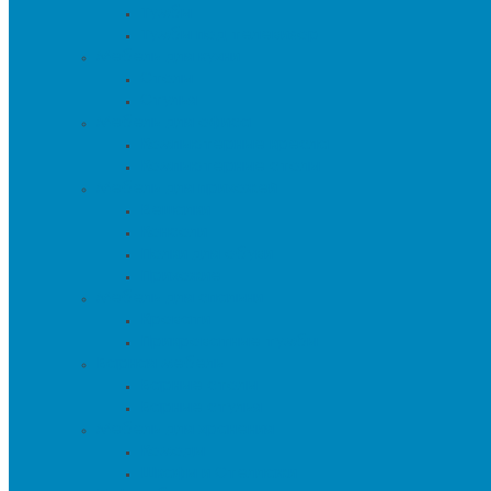
Тумбы
Тумбы под телевизор
Мебель для кухни
Столы
Стулья
Мебель для офиса
Компьютерные кресла
Компьютерные столы
Мебель для прихожей
Вешалки
Консоли
Полки для обуви
Прихожие
Мебель для спальни
Кровати
Прикроватные тумбы
Барная мебель
Барные столы
Барные стулья
Мебель для хранения
Комоды
Шкафы и Стеллажи