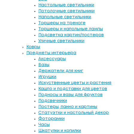
Настольные светильники
Потолочные светильники
Напольные светильники
Торшеры на треноге
Торшеры и напольные лампы
Подсветка картин/постеров
Уличные светильники
Ковры
Предметы интерьера
Аксессуары
Вазы
Держатели для книг
Игрушки
Искуственные цветы и растения
Кашпо и подставки для цветов
Подносы и вазы для фруктов
Подсвечники
Постеры, панно и картины
Статуэтки и настольный декор
Фоторамки
Часы
Шкатулки и копилки