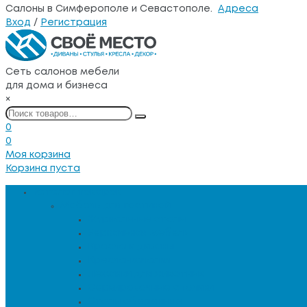
Салоны в Симферополе и Севастополе.
Адреса
Вход
/
Регистрация
Сеть салонов мебели
для дома и бизнеса
×
0
0
Моя корзина
Корзина пуста
Каталог товаров
Мебель для гостиной
Журнальные столы
Зеркальная мебель
Кресла и диваны
Кресла-качалки
Лежанки для животных
Сервировочные столики
Столы обеденные