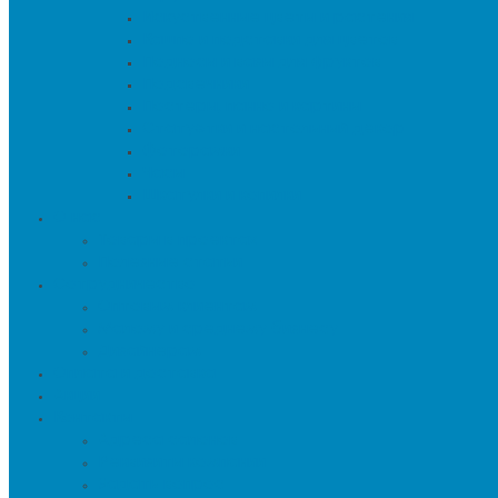
Искуственные цветы и растения
Кашпо и подставки для цветов
Подносы и вазы для фруктов
Подсвечники
Постеры, панно и картины
Статуэтки и настольный декор
Фоторамки
Часы
Шкатулки и копилки
О нас
Товары в проектах
Полезные статьи
Сотрудничество
Оптовым клиентам
Малому и среднему бизнесу
Дизайнерам
Оплата и доставка
Акции
Контакты
Адреса салонов
Реквизиты компании
Задать вопрос