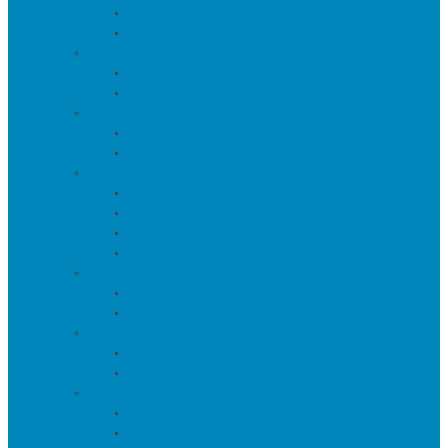
Тумбы
Тумбы под телевизор
Мебель для кухни
Столы
Стулья
Мебель для офиса
Компьютерные кресла
Компьютерные столы
Мебель для прихожей
Вешалки
Консоли
Полки для обуви
Прихожие
Мебель для спальни
Кровати
Прикроватные тумбы
Барная мебель
Барные столы
Барные стулья
Мебель для хранения
Комоды
Шкафы и Стеллажи