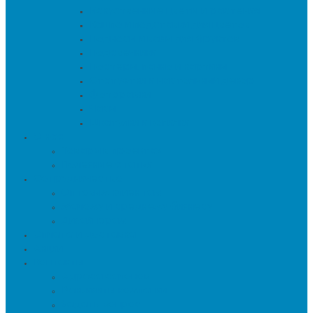
Искуственные цветы и растения
Кашпо и подставки для цветов
Подносы и вазы для фруктов
Подсвечники
Постеры, панно и картины
Статуэтки и настольный декор
Фоторамки
Часы
Шкатулки и копилки
О нас
Товары в проектах
Полезные статьи
Сотрудничество
Оптовым клиентам
Малому и среднему бизнесу
Дизайнерам
Оплата и доставка
Акции
Контакты
Адреса салонов
Реквизиты компании
Задать вопрос