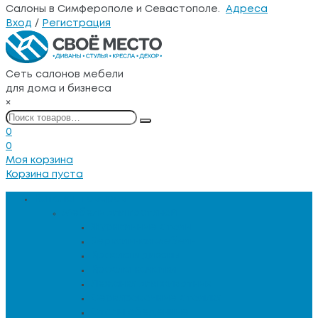
Салоны в Симферополе и Севастополе.
Адреса
Вход
/
Регистрация
Сеть салонов мебели
для дома и бизнеса
×
0
0
Моя корзина
Корзина пуста
Каталог товаров
Мебель для гостиной
Журнальные столы
Зеркальная мебель
Кресла и диваны
Кресла-качалки
Лежанки для животных
Сервировочные столики
Столы обеденные