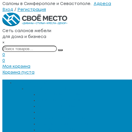
Салоны в Симферополе и Севастополе.
Адреса
Вход
/
Регистрация
Сеть салонов мебели
для дома и бизнеса
×
0
0
Моя корзина
Корзина пуста
Каталог товаров
Мебель для гостиной
Журнальные столы
Зеркальная мебель
Кресла и диваны
Кресла-качалки
Лежанки для животных
Сервировочные столики
Столы обеденные