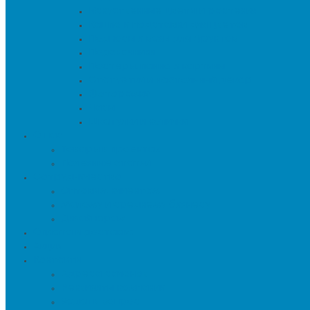
Искуственные цветы и растения
Кашпо и подставки для цветов
Подносы и вазы для фруктов
Подсвечники
Постеры, панно и картины
Статуэтки и настольный декор
Фоторамки
Часы
Шкатулки и копилки
О нас
Товары в проектах
Полезные статьи
Сотрудничество
Оптовым клиентам
Малому и среднему бизнесу
Дизайнерам
Оплата и доставка
Акции
Контакты
Адреса салонов
Реквизиты компании
Задать вопрос