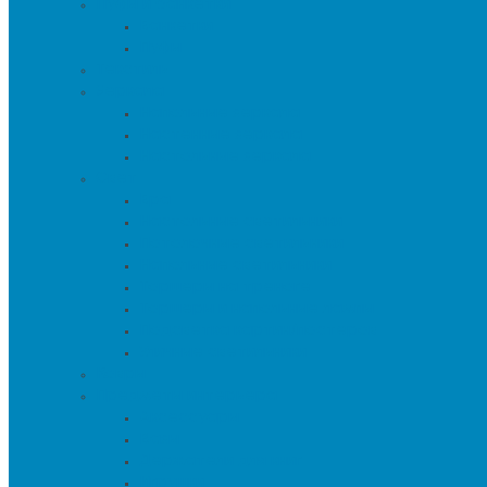
Пуфы и банкетки
Банкетки
Пуфы
Текстиль
Зеркала
Напольные зеркала
Настенные зеркала
Настольные зеркала
Свет
Бра
Настольные светильники
Потолочные светильники
Напольные светильники
Торшеры на треноге
Торшеры и напольные лампы
Подсветка картин/постеров
Уличные светильники
Ковры
Предметы интерьера
Аксессуары
Вазы
Держатели для книг
Игрушки