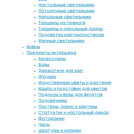
Настольные светильники
Потолочные светильники
Напольные светильники
Торшеры на треноге
Торшеры и напольные лампы
Подсветка картин/постеров
Уличные светильники
Ковры
Предметы интерьера
Аксессуары
Вазы
Держатели для книг
Игрушки
Искуственные цветы и растения
Кашпо и подставки для цветов
Подносы и вазы для фруктов
Подсвечники
Постеры, панно и картины
Статуэтки и настольный декор
Фоторамки
Часы
Шкатулки и копилки