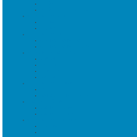
Тумбы
Тумбы под телевизор
Мебель для кухни
Столы
Стулья
Мебель для офиса
Компьютерные кресла
Компьютерные столы
Мебель для прихожей
Вешалки
Консоли
Полки для обуви
Прихожие
Мебель для спальни
Кровати
Прикроватные тумбы
Барная мебель
Барные столы
Барные стулья
Мебель для хранения
Комоды
Шкафы и Стеллажи