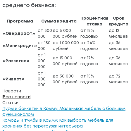
среднего бизнеса:
Процентная
Срок
Программа
Сумма кредита
ставка
кредита
от 300
до 5 000
от 18%
до 12
«Овердрафт»
000
000 рублей
годовых
месяцев
от 150
до 1 000 000
от 24%
до 36
«Миникредит»
000
рублей
годовых
месяцев
от 1
до 15 000
от 17%
до 36
«Развитие»
000
000 рублей
годовых
месяцев
000
от 1
до 30 000
от 15%
до 72
«Инвест»
000
000 рублей
годовых
месяцев
000
Новости
Все новости
Статьи
Пуфы и банкетки в Крыму: Маленькая мебель с большим
функционалом
Комоды и тумбы в Крыму: Как выбрать мебель для
хранения без перегрузки интерьера