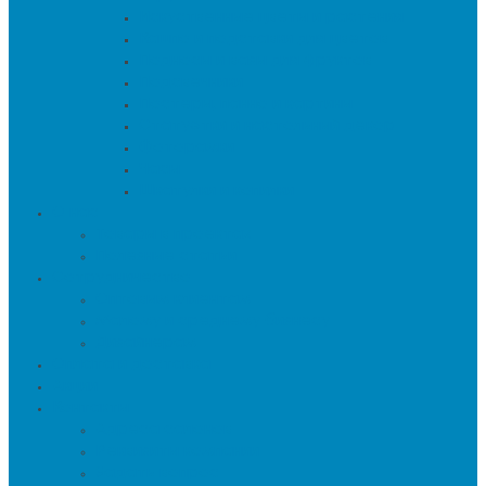
Искуственные цветы и растения
Кашпо и подставки для цветов
Подносы и вазы для фруктов
Подсвечники
Постеры, панно и картины
Статуэтки и настольный декор
Фоторамки
Часы
Шкатулки и копилки
О нас
Товары в проектах
Полезные статьи
Сотрудничество
Оптовым клиентам
Малому и среднему бизнесу
Дизайнерам
Оплата и доставка
Акции
Контакты
Адреса салонов
Реквизиты компании
Задать вопрос