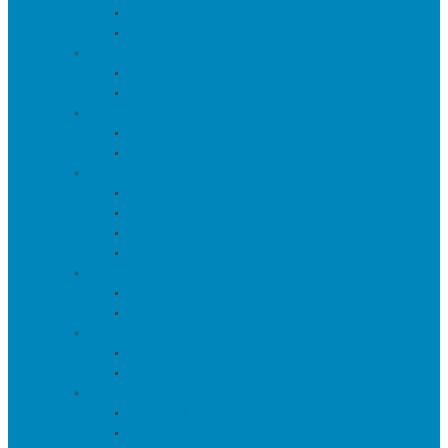
Тумбы
Тумбы под телевизор
Мебель для кухни
Столы
Стулья
Мебель для офиса
Компьютерные кресла
Компьютерные столы
Мебель для прихожей
Вешалки
Консоли
Полки для обуви
Прихожие
Мебель для спальни
Кровати
Прикроватные тумбы
Барная мебель
Барные столы
Барные стулья
Мебель для хранения
Комоды
Шкафы и Стеллажи