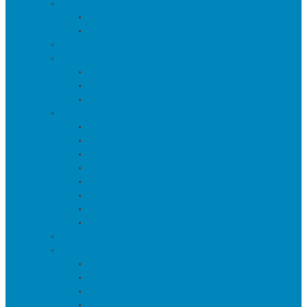
Пуфы и банкетки
Банкетки
Пуфы
Текстиль
Зеркала
Напольные зеркала
Настенные зеркала
Настольные зеркала
Свет
Бра
Настольные светильники
Потолочные светильники
Напольные светильники
Торшеры на треноге
Торшеры и напольные лампы
Подсветка картин/постеров
Уличные светильники
Ковры
Предметы интерьера
Аксессуары
Вазы
Держатели для книг
Игрушки