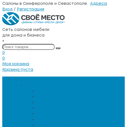
Салоны в Симферополе и Севастополе.
Адреса
Вход
/
Регистрация
Сеть салонов мебели
для дома и бизнеса
×
0
0
Моя корзина
Корзина пуста
Каталог товаров
Мебель для гостиной
Журнальные столы
Зеркальная мебель
Кресла и диваны
Кресла-качалки
Лежанки для животных
Сервировочные столики
Столы обеденные